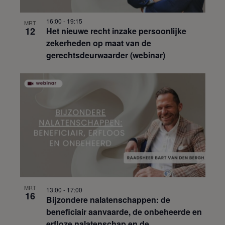
16:00
-
19:15
MRT
12
Het nieuwe recht inzake persoonlijke
zekerheden op maat van de
gerechtsdeurwaarder (webinar)
MRT
13:00
-
17:00
16
Bijzondere nalatenschappen: de
beneficiair aanvaarde, de onbeheerde en
erfloze nalatenschap en de