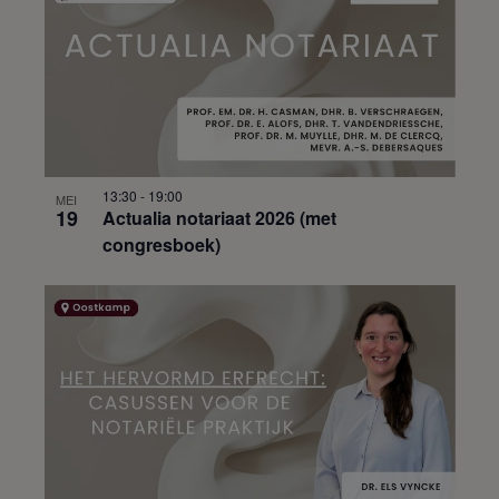
13:30
-
19:00
MEI
19
Actualia notariaat 2026 (met
congresboek)