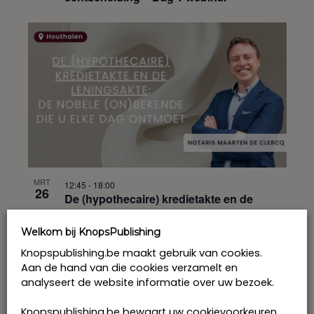
MRT
12:45
-
18:00
26
De (hypothecaire) kredietakte en de
leningsakte – De nobele (on)bekende die
u elke dag ontmoet
Welkom bij KnopsPublishing
Knopspublishing.be maakt gebruik van cookies.
Aan de hand van die cookies verzamelt en
analyseert de website informatie over uw bezoek.
Knopspublishing.be bewaart uw cookievoorkeuren.