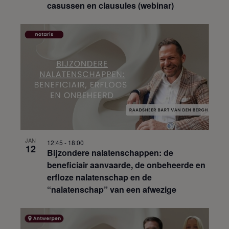
P
n
casussen en clausules (webinar)
n
h
e
n
o
n
a
t
w
v
o
e
i
B
e
g
e
r
a
k
t
g
i
i
e
e
j
v
k
e
JAN
n
12:45
-
18:00
12
Bijzondere nalatenschappen: de
n
beneficiair aanvaarde, de onbeheerde en
a
erfloze nalatenschap en de
v
“nalatenschap” van een afwezige
i
g
a