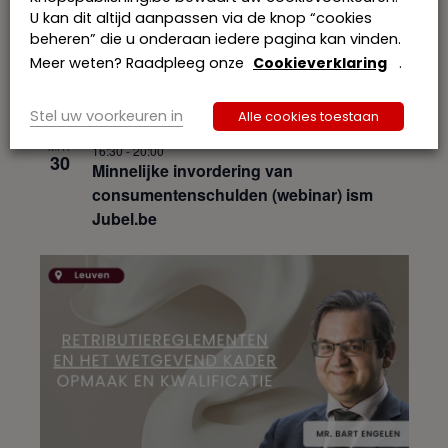
U kan dit altijd aanpassen via de knop “cookies
beheren” die u onderaan iedere pagina kan vinden.
Meer weten? Raadpleeg onze
Cookieverklaring
.
Stel uw voorkeuren in
Alle cookies toestaan
MRT
16:30
-
20:00
30
Minnelijke invordering van
consumentenschulden (webinar) ism
Jubel.be