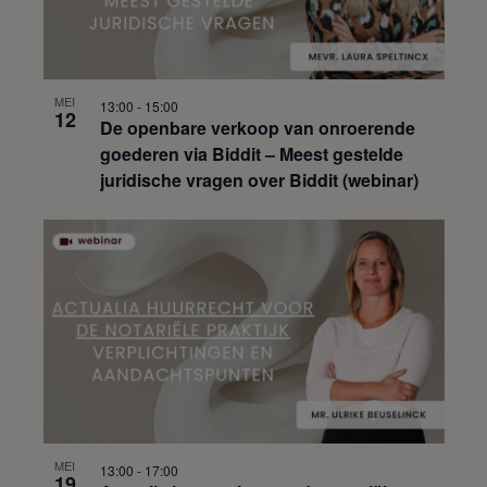
MEI
13:00
-
15:00
12
De openbare verkoop van onroerende
goederen via Biddit – Meest gestelde
juridische vragen over Biddit (webinar)
MEI
13:00
-
17:00
19