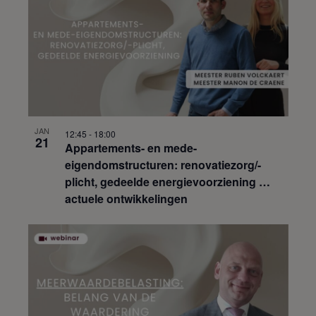
t
i
e
JAN
12:45
-
18:00
21
Appartements- en mede-
eigendomstructuren: renovatiezorg/-
plicht, gedeelde energievoorziening …
actuele ontwikkelingen