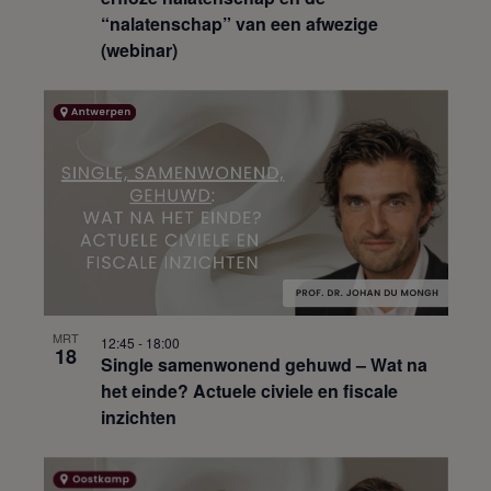
“nalatenschap” van een afwezige
(webinar)
MRT
12:45
-
18:00
18
Single samenwonend gehuwd – Wat na
het einde? Actuele civiele en fiscale
inzichten