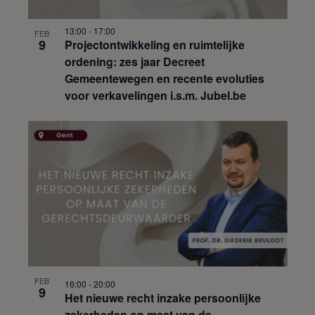
13:00
-
17:00
FEB
9
Projectontwikkeling en ruimtelijke
ordening: zes jaar Decreet
Gemeentewegen en recente evoluties
voor verkavelingen i.s.m. Jubel.be
FEB
16:00
-
20:00
9
Het nieuwe recht inzake persoonlijke
zekerheden op maat van de