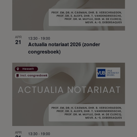
APR
13:30
-
19:00
21
Actualia notariaat 2026 (zonder
congresboek)
APR
13:30
-
19:00