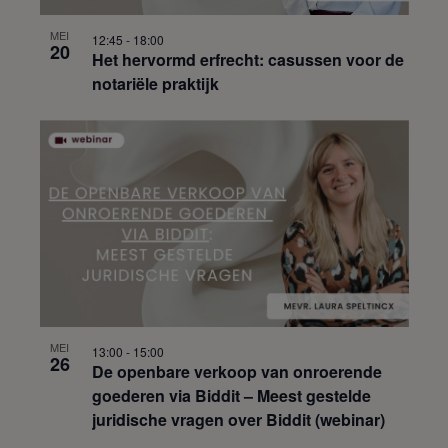
MEI
12:45
-
18:00
20
Het hervormd erfrecht: casussen voor de
notariële praktijk
MEI
13:00
-
15:00
26
De openbare verkoop van onroerende
goederen via Biddit – Meest gestelde
juridische vragen over Biddit (webinar)