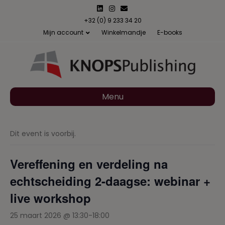
L
I
E
i
n
m
n
s
a
+32 (0) 9 233 34 20
k
t
i
Mijn account
Winkelmandje
E-books
e
a
l
d
g
i
r
n
a
m
Menu
Dit event is voorbij.
Vereffening en verdeling na
echtscheiding 2-daagse: webinar +
live workshop
25 maart 2026 @ 13:30
-
18:00