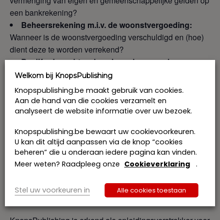
vermenging van eigen en gemeenschappelijke gelden op
een bankrekening?
Beheersrekening m.i.v. de woonstvergoeding:
Wanneer is de woonstvergoeding verschuldigd en (hoe)
dient deze te worden verrekend?
Becijferde rechten, kavelvorming en opleg:
Wanneer is er sprake van heling? Wat indien een
Welkom bij KnopsPublishing
echtgenoot voor de inleiding van de
Knopspublishing.be maakt gebruik van cookies.
echtscheidingsvordering gelden afhaalt van de rekening?
Aan de hand van die cookies verzamelt en
Wat is de verhouding tussen de preferentiële toewijzing
analyseert de website informatie over uw bezoek.
en het recht op terugname na inbreng?
Knopspublishing.be bewaart uw cookievoorkeuren.
U kan dit altijd aanpassen via de knop “cookies
Programma
beheren” die u onderaan iedere pagina kan vinden.
Opleiding enkel toegankelijk voor notarissen, kandidaat-
Meer weten? Raadpleeg onze
Cookieverklaring
.
notarissen, notariële stagiairs, medewerkers en
advocaten. Het aantal deelnemers is beperkt om
Stel uw voorkeuren in
Alle cookies toestaan
doelgerichte interactie met de sprekers mogelijk te maken.