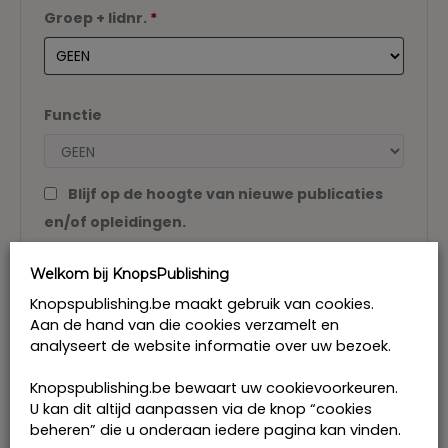
Groep + lidnr.
*
Functie
Blijf op de hoogte van nieuwe publicaties
en/of opleidingen.
Uw gegevens worden gebruikt om uw bestelling af
te handelen, om u een vlotte winkelervaring te
Welkom bij KnopsPublishing
bezorgen en voor alle andere doeleinden
Knopspublishing.be maakt gebruik van cookies.
beschreven in onze
Privacy verklaring
en
Algemene
Aan de hand van die cookies verzamelt en
voorwaarden
.
analyseert de website informatie over uw bezoek.
Registreren
Knopspublishing.be bewaart uw cookievoorkeuren.
U kan dit altijd aanpassen via de knop “cookies
beheren” die u onderaan iedere pagina kan vinden.