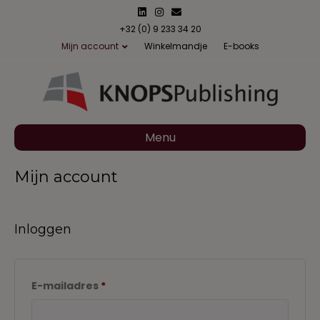
L
I
E
i
n
m
n
s
a
+32 (0) 9 233 34 20
k
t
i
Mijn account
Winkelmandje
E-books
e
a
l
d
g
i
r
n
a
m
Menu
Mijn account
Inloggen
Vereist
E-mailadres
*