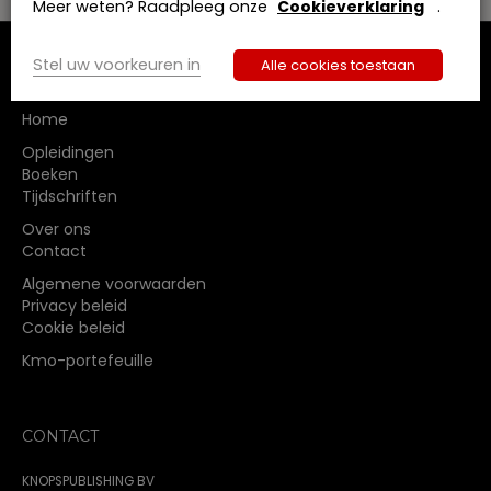
Meer weten? Raadpleeg onze
Cookieverklaring
.
Stel uw voorkeuren in
Alle cookies toestaan
MENU
Home
Opleidingen
Boeken
Tijdschriften
Over ons
Contact
Algemene voorwaarden
Privacy beleid
Cookie beleid
Kmo-portefeuille
CONTACT
KNOPSPUBLISHING BV