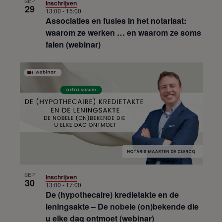
SEP
Inschrijven
29
13:00
-
15:00
Associaties en fusies in het notariaat:
waarom ze werken … en waarom ze soms
falen (webinar)
SEP
Inschrijven
30
13:00
-
17:00
De (hypothecaire) kredietakte en de
leningsakte – De nobele (on)bekende die
u elke dag ontmoet (webinar)