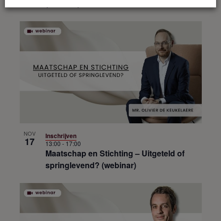
(webinar) – VOLZET
NOV
Inschrijven
17
13:00
-
17:00
Maatschap en Stichting – Uitgeteld of
springlevend? (webinar)