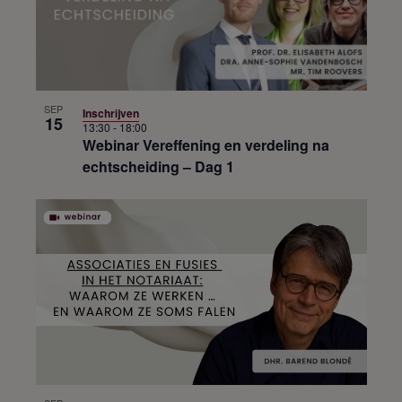
t
i
e
SEP
Inschrijven
15
13:30
-
18:00
Webinar Vereffening en verdeling na
echtscheiding – Dag 1