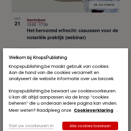
OKT
Inschrijven
21
13:00
-
17:00
Het hervormd erfrecht: casussen voor de
notariële praktijk (webinar)
Welkom bij KnopsPublishing
Knopspublishing.be maakt gebruik van cookies.
Aan de hand van die cookies verzamelt en
analyseert de website informatie over uw bezoek.
Knopspublishing.be bewaart uw cookievoorkeuren.
U kan dit altijd aanpassen via de knop “cookies
beheren” die u onderaan iedere pagina kan vinden.
Meer weten? Raadpleeg onze
Cookieverklaring
.
OKT
VOLZET
28
13:00
-
16:00
De zorgvolmacht: meer dan een akte
Stel uw voorkeuren in
Alle cookies toestaan