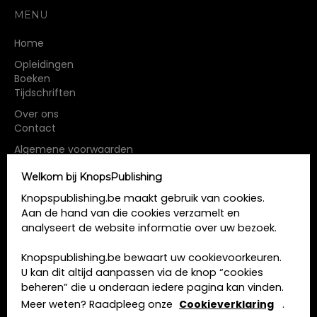
MENU
Home
Opleidingen
Boeken
Tijdschriften
Over ons
Contact
Algemene voorwaarden
Privacy beleid
Cookie beleid
Welkom bij KnopsPublishing
Knopspublishing.be maakt gebruik van cookies.
Kmo-portefeuille
Aan de hand van die cookies verzamelt en
analyseert de website informatie over uw bezoek.
CONTACT
Knopspublishing.be bewaart uw cookievoorkeuren.
U kan dit altijd aanpassen via de knop “cookies
KNOPSPUBLISHING BV
beheren” die u onderaan iedere pagina kan vinden.
BE 0891.853.731
Meer weten? Raadpleeg onze
Cookieverklaring
.
Sint-Antoniusstraat 22