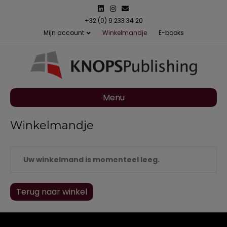
L
I
E
i
n
m
n
s
a
+32 (0) 9 233 34 20
k
t
i
Mijn account
Winkelmandje
E-books
e
a
l
d
g
i
r
n
a
m
Menu
Winkelmandje
Uw winkelmand is momenteel leeg.
Terug naar winkel