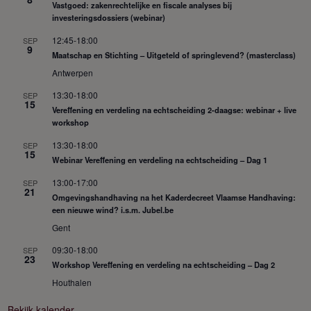
Vastgoed: zakenrechtelijke en fiscale analyses bij
investeringsdossiers (webinar)
12:45
-
18:00
SEP
9
Maatschap en Stichting – Uitgeteld of springlevend? (masterclass)
Antwerpen
13:30
-
18:00
SEP
15
Vereffening en verdeling na echtscheiding 2-daagse: webinar + live
workshop
13:30
-
18:00
SEP
15
Webinar Vereffening en verdeling na echtscheiding – Dag 1
13:00
-
17:00
SEP
21
Omgevingshandhaving na het Kaderdecreet Vlaamse Handhaving:
een nieuwe wind? i.s.m. Jubel.be
Gent
09:30
-
18:00
SEP
23
Workshop Vereffening en verdeling na echtscheiding – Dag 2
Houthalen
Bekijk kalender