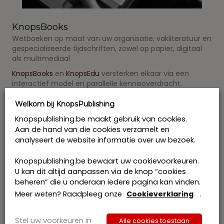
KnopsBooks
Wetboeken op maat van uw organisatie, vakliteratuur en
gespecialiseerde tijdschriften, zowel op papier, digitaal
als multimediaal
KnopsBooks
en
KnopsEdu
versterken elkaar via een
interactief model en parallelle kennisoverdracht.
Daarbovenop krijgt de expertise van auteurs en
docenten maximale online zichtbaarheid via het
Welkom bij KnopsPublishing
juridische actualiteitsplatform
Jubel.be
.
Knopspublishing.be maakt gebruik van cookies.
Ontdek meer
Aan de hand van die cookies verzamelt en
analyseert de website informatie over uw bezoek.
Knopspublishing.be bewaart uw cookievoorkeuren.
U kan dit altijd aanpassen via de knop “cookies
beheren” die u onderaan iedere pagina kan vinden.
Meer weten? Raadpleeg onze
Cookieverklaring
.
Stel uw voorkeuren in
Alle cookies toestaan