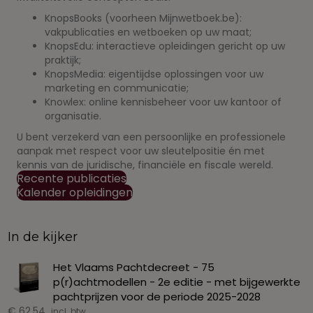
KnopsBooks (voorheen Mijnwetboek.be):
vakpublicaties en wetboeken op uw maat;
KnopsEdu: interactieve opleidingen gericht op uw
praktijk;
KnopsMedia: eigentijdse oplossingen voor uw
marketing en communicatie;
Knowlex: online kennisbeheer voor uw kantoor of
organisatie.
U bent verzekerd van een persoonlijke en professionele
aanpak met respect voor uw sleutelpositie én met
kennis van de juridische, financiële en fiscale wereld.
Recente publicaties
Kalender opleidingen
In de kijker
Het Vlaams Pachtdecreet - 75
p(r)achtmodellen - 2e editie - met bijgewerkte
pachtprijzen voor de periode 2025-2028
€
62,54
incl. btw