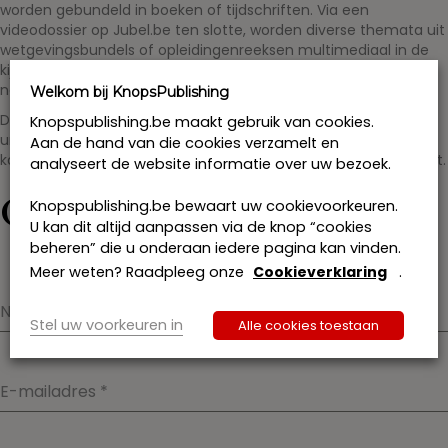
worden gebundeld in boeken of tijdschriften. Via een
videodossier op Jubel.be ten slotte, worden diverse themata uit
wetgevingsbundels of opleidingenreeksen multimediaal in de
kijker gezet en gedeeld met een uitgebreid professioneel
netwerk.
Welkom bij KnopsPublishing
Door samen te werken met KnopsPublishing, kiest u voor een
Knopspublishing.be maakt gebruik van cookies.
unieke aanpak die vanaf het begin op diverse multimediale
Aan de hand van die cookies verzamelt en
kanalen inzet en uw expertise maximaal versterkt en verspreidt.
analyseert de website informatie over uw bezoek.
Contacteer ons
Knopspublishing.be bewaart uw cookievoorkeuren.
U kan dit altijd aanpassen via de knop “cookies
beheren” die u onderaan iedere pagina kan vinden.
Meer weten? Raadpleeg onze
Cookieverklaring
.
Naam
*
Stel uw voorkeuren in
Alle cookies toestaan
E-mailadres
*