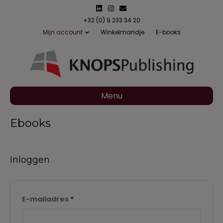
L
I
E
i
n
m
n
s
a
+32 (0) 9 233 34 20
k
t
i
Mijn account
Winkelmandje
E-books
e
a
l
d
g
i
r
n
a
m
Menu
Ebooks
Inloggen
Vereist
E-mailadres
*