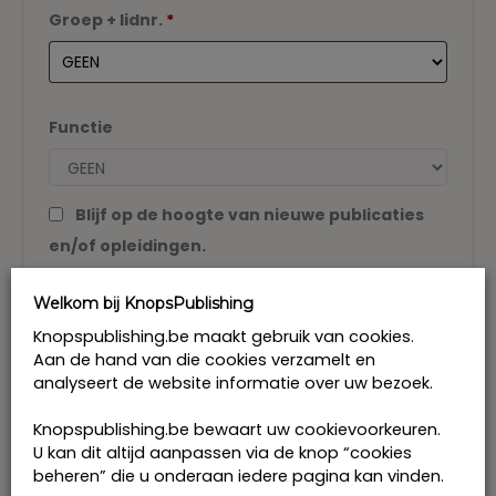
Groep + lidnr.
*
Functie
Blijf op de hoogte van nieuwe publicaties
en/of opleidingen.
Uw gegevens worden gebruikt om uw bestelling af
te handelen, om u een vlotte winkelervaring te
Welkom bij KnopsPublishing
bezorgen en voor alle andere doeleinden
Knopspublishing.be maakt gebruik van cookies.
beschreven in onze
Privacy verklaring
en
Algemene
Aan de hand van die cookies verzamelt en
voorwaarden
.
analyseert de website informatie over uw bezoek.
Registreren
Knopspublishing.be bewaart uw cookievoorkeuren.
U kan dit altijd aanpassen via de knop “cookies
beheren” die u onderaan iedere pagina kan vinden.