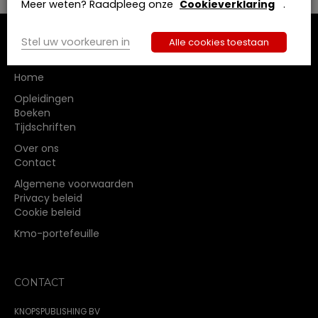
Meer weten? Raadpleeg onze
Cookieverklaring
.
Stel uw voorkeuren in
Alle cookies toestaan
MENU
Home
Opleidingen
Boeken
Tijdschriften
Over ons
Contact
Algemene voorwaarden
Privacy beleid
Cookie beleid
Kmo-portefeuille
CONTACT
KNOPSPUBLISHING BV