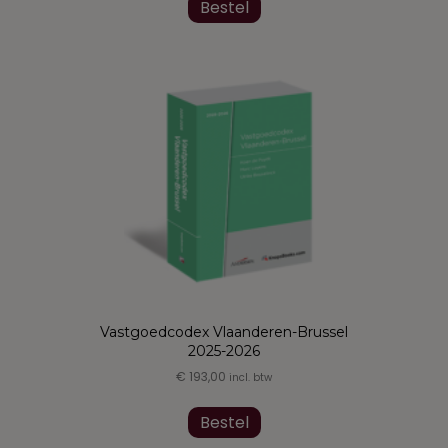
Bestel
Vastgoedcodex Vlaanderen-Brussel
2025-2026
€
193,00
incl. btw
Dit
product
Bestel
heeft