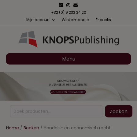
Linkedin
Instagram
Email
+32 (0) 9 233 34 20
Mijn account
Winkelmandje
E-books
Menu
Zoeken
Zoeken
naar:
Home
/
Boeken
/ Handels- en economisch recht