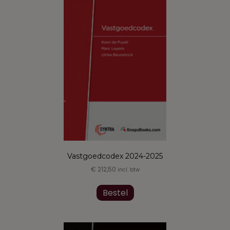
Vastgoedcodex 2024-2025
€
212,50
incl. btw
Dit
product
Bestel
heeft
meerdere
variaties.