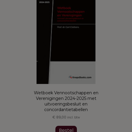
Deze
optie
kan
gekozen
worden
op
de
productpagina
Wetboek Vennootschappen en
Verenigingen 2024-2025 met
uitvoeringsbesluit en
concordantietabellen
€
89,00
incl. btw
Dit
product
Bestel