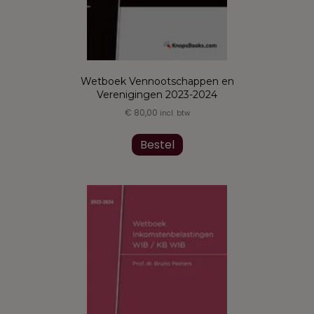
Wetboek Vennootschappen en
Verenigingen 2023-2024
€
80,00
incl. btw
Dit
product
Bestel
heeft
meerdere
variaties.
Deze
optie
kan
gekozen
worden
op
de
productpagina