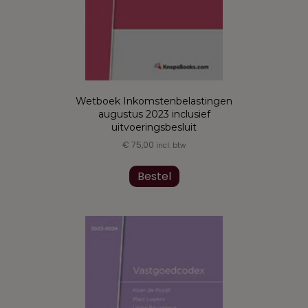
Wetboek Inkomstenbelastingen
augustus 2023 inclusief
uitvoeringsbesluit
€
75,00
incl. btw
Dit
product
Bestel
heeft
meerdere
variaties.
Deze
optie
kan
gekozen
worden
op