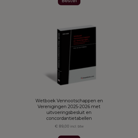
Bestel
heeft
meerdere
variaties.
Deze
optie
kan
gekozen
worden
op
de
productpagina
Wetboek Vennootschappen en
Verenigingen 2025-2026 met
uitvoeringsbesluit en
concordantietabellen
€
89,00
incl. btw