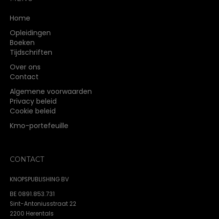
de
Home
productpagina
Opleidingen
Boeken
Tijdschriften
Over ons
Contact
Algemene voorwaarden
Privacy beleid
Cookie beleid
Kmo-portefeuille
CONTACT
KNOPSPUBLISHING BV
BE 0891.853.731
Sint-Antoniusstraat 22
2200 Herentals