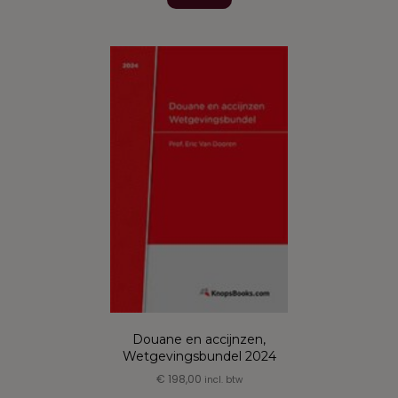
heeft
meerdere
variaties.
Deze
optie
kan
gekozen
worden
op
de
productpagina
Douane en accijnzen,
Wetgevingsbundel 2024
€
198,00
incl. btw