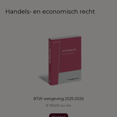
Handels- en economisch recht
BTW-wetgeving 2025-2026
€
139,00
incl. btw
Dit
product