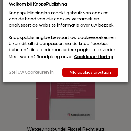
€
618,47
incl. btw
Welkom bij KnopsPublishing
Knopspublishing.be maakt gebruik van cookies.
Bestel
Aan de hand van die cookies verzamelt en
analyseert de website informatie over uw bezoek.
Knopspublishing.be bewaart uw cookievoorkeuren.
U kan dit altijd aanpassen via de knop “cookies
beheren” die u onderaan iedere pagina kan vinden.
Meer weten? Raadpleeg onze
Cookieverklaring
.
Stel uw voorkeuren in
Alle cookies toestaan
Wetgevingsbundel Fiscaal Recht aug