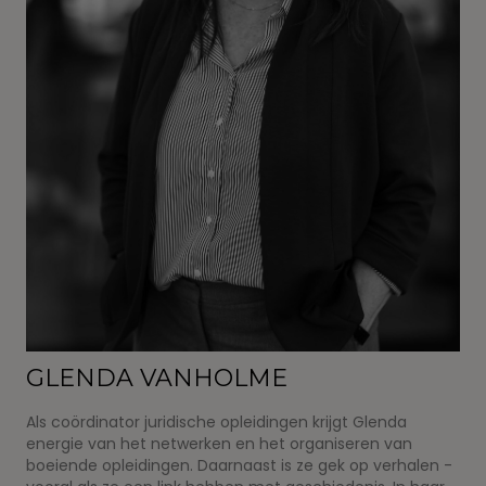
GLENDA VANHOLME
Als coördinator juridische opleidingen krijgt Glenda
energie van het netwerken en het organiseren van
boeiende opleidingen. Daarnaast is ze gek op verhalen -