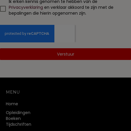
Ik erken kennis genomen te hebben van de
Privacyverklaring
en verklaar akkoord te zijn met de
bepalingen die hierin opgenomen zijn.
Verstuur
MENU
Home
Opleidingen
Boeken
Tijdschriften