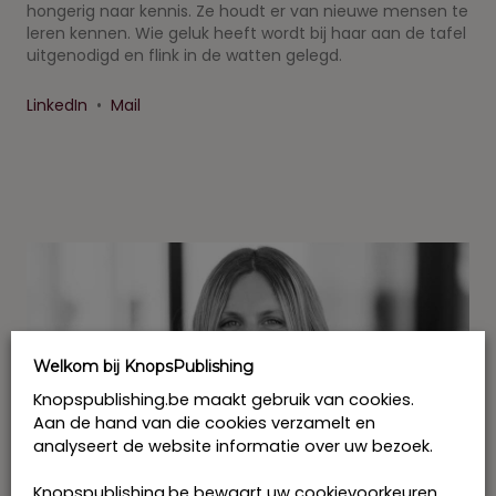
hongerig naar kennis. Ze houdt er van nieuwe mensen te
leren kennen. Wie geluk heeft wordt bij haar aan de tafel
uitgenodigd en flink in de watten gelegd.
LinkedIn
•
Mail
Welkom bij KnopsPublishing
Knopspublishing.be maakt gebruik van cookies.
Aan de hand van die cookies verzamelt en
analyseert de website informatie over uw bezoek.
Knopspublishing.be bewaart uw cookievoorkeuren.