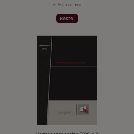
€
75,00
incl. btw
Bestel