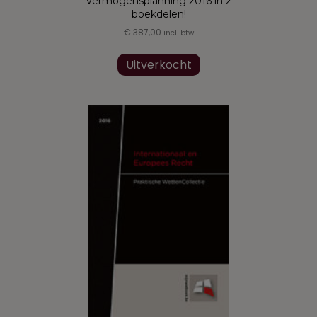
Vermogensplanning 2016 in 2
boekdelen!
€
387,00
incl. btw
Uitverkocht