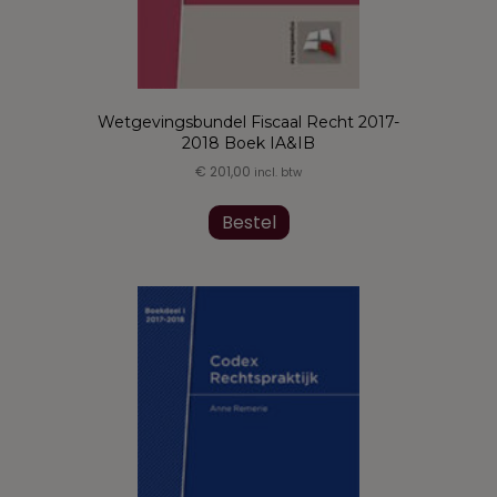
Wetgevingsbundel Fiscaal Recht 2017-
2018 Boek IA&IB
€
201,00
incl. btw
Dit
product
Bestel
heeft
meerdere
variaties.
Deze
optie
kan
gekozen
worden
op
de
productpagina