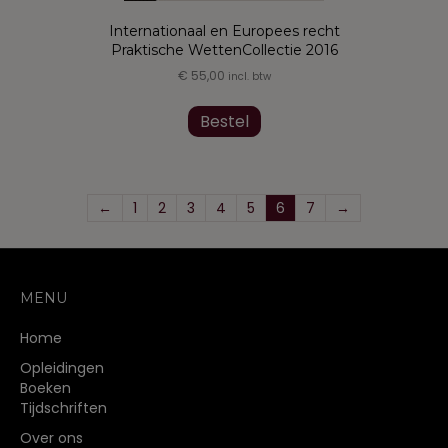
Internationaal en Europees recht
Praktische WettenCollectie 2016
€
55,00
incl. btw
Dit
product
Bestel
heeft
meerdere
variaties.
Deze
←
1
2
3
4
5
6
7
→
optie
kan
gekozen
worden
MENU
op
de
Home
productpagina
Opleidingen
Boeken
Tijdschriften
Over ons