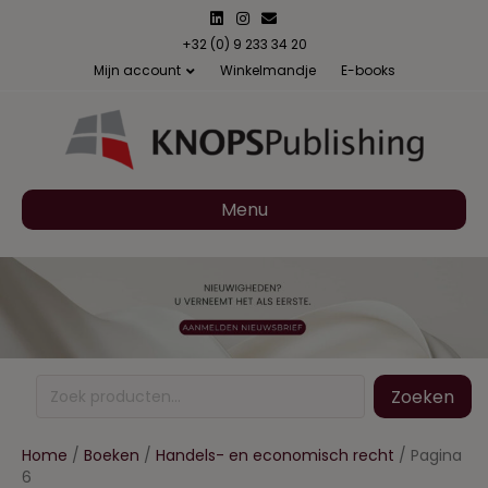
Linkedin
Instagram
Email
+32 (0) 9 233 34 20
Mijn account
Winkelmandje
E-books
Menu
Zoeken
Zoeken
naar:
Home
/
Boeken
/
Handels- en economisch recht
/ Pagina
6