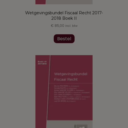
Wetgevingsbundel Fiscaal Recht 2017-
2018 Boek II
€
85,00
incl. btw
Dit
product
Bestel
heeft
meerdere
variaties.
Deze
optie
kan
gekozen
worden
op
de
productpagina