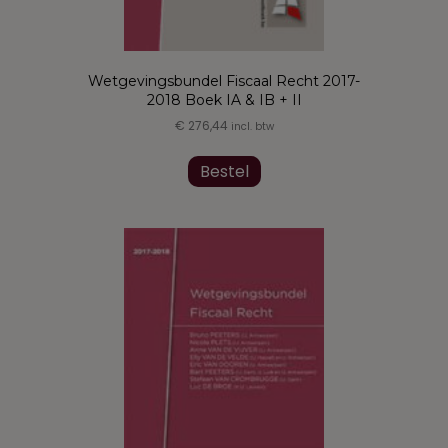
Wetgevingsbundel Fiscaal Recht 2017-
2018 Boek IA & IB + II
€
276,44
incl. btw
Dit
product
Bestel
heeft
meerdere
variaties.
Deze
optie
kan
gekozen
worden
op
de
productpagina