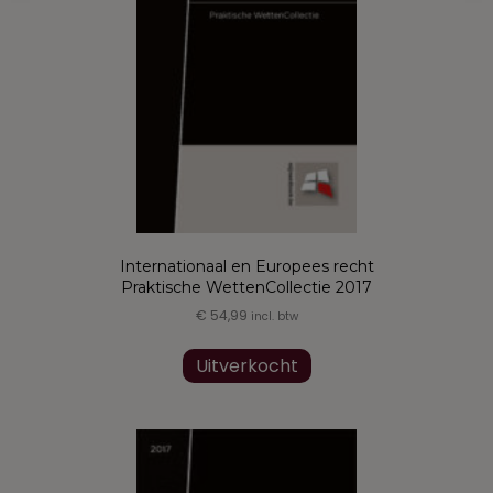
worden
op
de
productpagina
Internationaal en Europees recht
Praktische WettenCollectie 2017
€
54,99
incl. btw
Uitverkocht