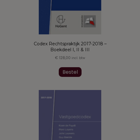
Codex Rechtspraktijk 2017-2018 –
Boekdeel I, II & III
€
128,00
incl. btw
Dit
product
Bestel
heeft
meerdere
variaties.
Deze
optie
kan
gekozen
worden
op
de