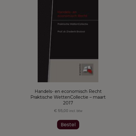
optie
kan
gekozen
worden
op
de
productpagina
Handels- en economisch Recht
Praktische WettenCollectie – maart
2017
€
55,00
incl. btw
Dit
product
Bestel
heeft