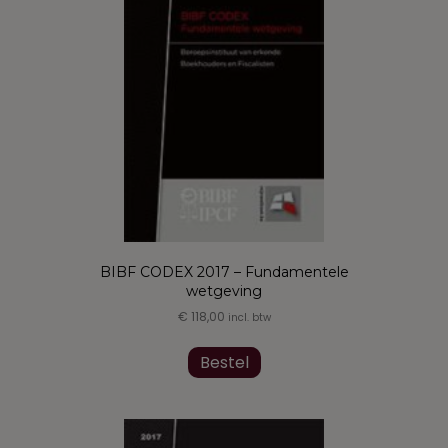
BIBF CODEX 2017 – Fundamentele
wetgeving
€
118,00
incl. btw
Dit
product
Bestel
heeft
meerdere
variaties.
Deze