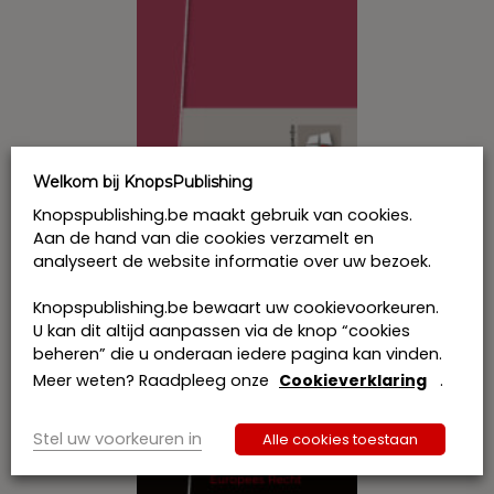
de
productpagina
Welkom bij KnopsPublishing
Knopspublishing.be maakt gebruik van cookies.
Wetboek Inkomstenbelastingen 2017-
Aan de hand van die cookies verzamelt en
2018
analyseert de website informatie over uw bezoek.
€
55,00
incl. btw
Dit
Knopspublishing.be bewaart uw cookievoorkeuren.
product
Bestel
U kan dit altijd aanpassen via de knop “cookies
heeft
beheren” die u onderaan iedere pagina kan vinden.
meerdere
Meer weten? Raadpleeg onze
Cookieverklaring
.
variaties.
Deze
optie
Stel uw voorkeuren in
Alle cookies toestaan
kan
gekozen