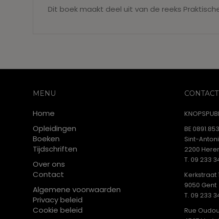
Dit boek maakt deel uit van de reeks Praktische
MENU
CONTACT
Home
KNOPSPUBL
Opleidingen
BE 0891.853
Boeken
Sint-Anton
Tijdschriften
2200 Heren
T. 09 233 3
Over ons
Contact
Kerkstraat 
9050 Gent
Algemene voorwaarden
T. 09 233 3
Privacy beleid
Cookie beleid
Rue Oudou