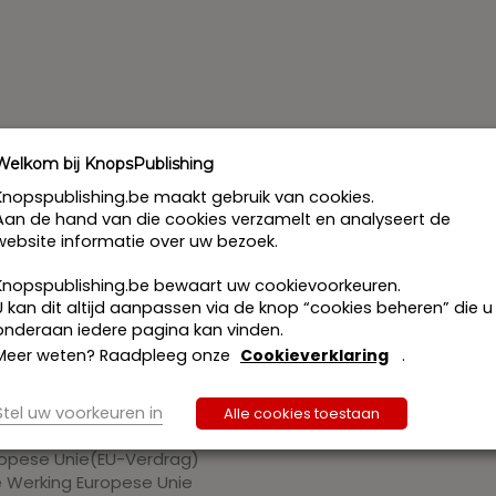
Welkom bij KnopsPublishing
Knopspublishing.be maakt gebruik van cookies.
Aan de hand van die cookies verzamelt en analyseert de
ek.be is een reeks van 7 wetboeken waarin juridische profess
website informatie over uw bezoek.
teit. Een onmisbaar werkinstrument dus, mede dankzij het
Knopspublishing.be bewaart uw cookievoorkeuren.
 steeds over de meest actuele wetgeving beschikt. Deze ree
U kan dit altijd aanpassen via de knop “cookies beheren” die u
rafrecht en strafvordering, Handels- en economisch Recht, So
onderaan iedere pagina kan vinden.
Meer weten? Raadpleeg onze
Cookieverklaring
.
uropees Recht
:
ties
Stel uw voorkeuren in
Alle cookies toestaan
 van de rechten van de mens en de fundamentele vrijhede
uropese Unie(EU-Verdrag)
 Werking Europese Unie