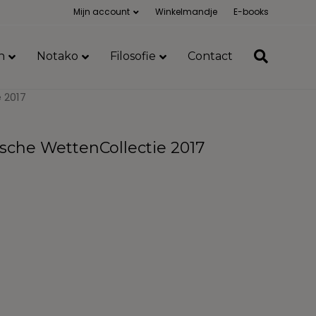
Mijn account
Winkelmandje
E-books
n
Notako
Filosofie
Contact
 2017
ische WettenCollectie 2017