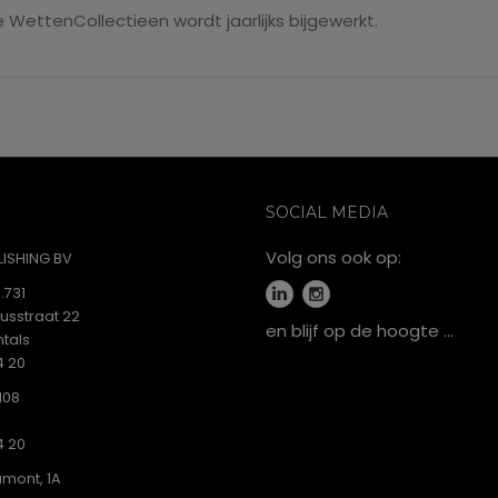
 WettenCollectieen wordt jaarlijks bijgewerkt.
SOCIAL MEDIA
Volg ons ook op:
ISHING BV
.731
iusstraat 22
en blijf op de hoogte …
tals
4 20
108
4 20
mont, 1A