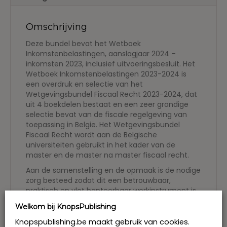
Omschrijving
Deze bundel bevat het Wetboek
Inkomstenbelastingen, aanslagjaar 2024 –
inkomsten 2023, inclusief uitvoeringsbesluit. Het
Wetboek Inkomstenbelastingen 2023-2024 is
een overdruk en selectie van het
Wetgevingsbundel Fiscaal Recht 2023-2024, dat
uit 4 boekdelen bestaat en een zeer grondige
selectie bevat van de fiscale regelgeving van
toepassing in België. Het Wetgevingsbundel
Fiscaal Recht wordt aan de Belgische
universiteiten gebruikt in het kader van de
master en de master na master fiscaal recht.
Aan de samenstelling en de opmaak is de nodige
zorg besteed zodat dit een betrouwbaar,
praktisch en vlot hanteerbaar werkinstrument is
voor iedereen die professioneel met fiscaliteit
Welkom bij KnopsPublishing
bezig is. De editie 2023 is samengesteld aan de
hand van publieke bronnen zoals die op 1
Knopspublishing.be maakt gebruik van cookies.