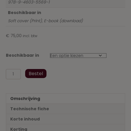
978-9-4603-5569-1
Beschikbaar in
Soft cover (Print), E-book (download)
€
75,00
incl. btw
Beschikbaar in
Wetboek
Bestel
Inkomstenbelastingen
augustus
2023
inclusief
Omschrijving
uitvoeringsbesluit
aantal
Technische fiche
Korte inhoud
Korting