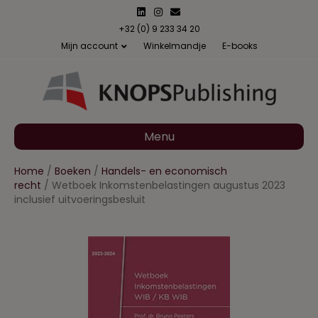
L
I
E
i
n
m
n
s
a
+32 (0) 9 233 34 20
k
t
i
Mijn account
Winkelmandje
E-books
e
a
l
d
g
i
r
n
a
m
Menu
Home
/
Boeken
/
Handels- en economisch
recht
/ Wetboek Inkomstenbelastingen augustus 2023
inclusief uitvoeringsbesluit