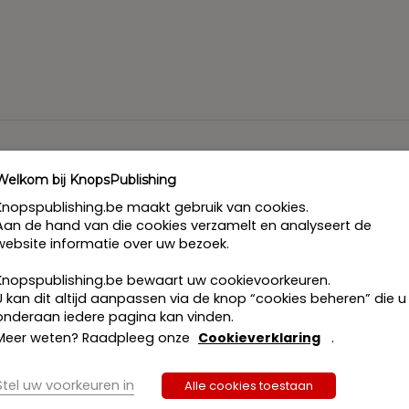
Welkom bij KnopsPublishing
el van rechtsregels die de rechtspositie van de niet-Belg di
Knopspublishing.be maakt gebruik van cookies.
n omvat het de voorschriften die het verblijfsrechtelijk statu
Aan de hand van die cookies verzamelt en analyseert de
er 1980 en haar uitvoeringsbepalingen. Andere belangrijke 
website informatie over uw bezoek.
he nationaliteit, liggen vervat in een veelheid aan wetgeving
Knopspublishing.be bewaart uw cookievoorkeuren.
tie en asiel ook de Europese Unie een steeds belangrijker ro
U kan dit altijd aanpassen via de knop “cookies beheren” die u
iet-Belgische bevolking in België – wordt bepaald door he
onderaan iedere pagina kan vinden.
g. Maar ook ten aanzien van niet-Unieburgers die naar of bin
Meer weten? Raadpleeg onze
Cookieverklaring
.
 asielbeleid.
van het migratierecht niet worden veronachtzaamd: bi- en m
Stel uw voorkeuren in
Alle cookies toestaan
arbeidsmarkt of de asielstatus. Deze bundel biedt de stud