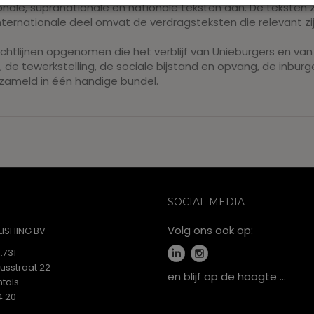
nale, supranationale en nationale teksten aan. De teksten zi
internationale deel omvat de verdragsteksten die relevant zi
richtlijnen opgenomen die het verblijf van Unieburgers en v
, de tewerkstelling, de sociale bijstand en opvang, de inburge
verzameld in één handige bundel.
SOCIAL MEDIA
Volg ons ook op:
ISHING BV
.731
iusstraat 22
en blijf op de hoogte …
tals
4 20