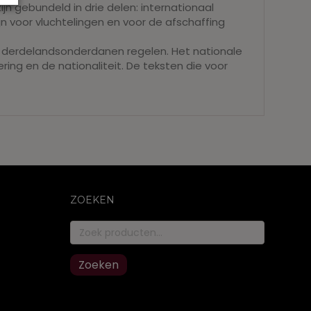
jn gebundeld in drie delen: internationaal
jn voor vluchtelingen en voor de afschaffing
an derdelandsonderdanen regelen. Het nationale
ring en de nationaliteit. De teksten die voor
ZOEKEN
Zoeken
naar:
Zoeken