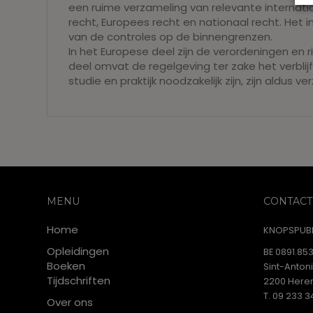
een ruime verzameling van relevante internatio
recht, Europees recht en nationaal recht. Het 
van de controles op de binnengrenzen.
In het Europese deel zijn de verordeningen en 
deel omvat de regelgeving ter zake het verblijf
studie en praktijk noodzakelijk zijn, zijn aldus 
MENU
CONTACT
Home
KNOPSPUBL
Opleidingen
BE 0891.853
Boeken
Sint-Anton
Tijdschriften
2200 Heren
T. 09 233 3
Over ons