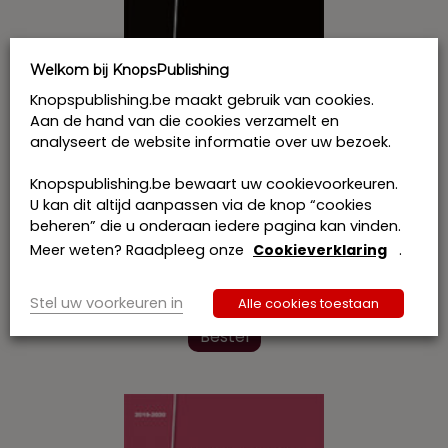
Welkom bij KnopsPublishing
Knopspublishing.be maakt gebruik van cookies.
Aan de hand van die cookies verzamelt en
analyseert de website informatie over uw bezoek.
Knopspublishing.be bewaart uw cookievoorkeuren.
U kan dit altijd aanpassen via de knop “cookies
Wetboek Vennootschappen en
beheren” die u onderaan iedere pagina kan vinden.
Verenigingen 2019 – Inclusief
uitvoeringsbesluit en
Meer weten? Raadpleeg onze
Cookieverklaring
.
concordantietabellen
€
58,00
incl. btw
Stel uw voorkeuren in
Alle cookies toestaan
Dit
product
Bestel
heeft
meerdere
variaties.
Deze
optie