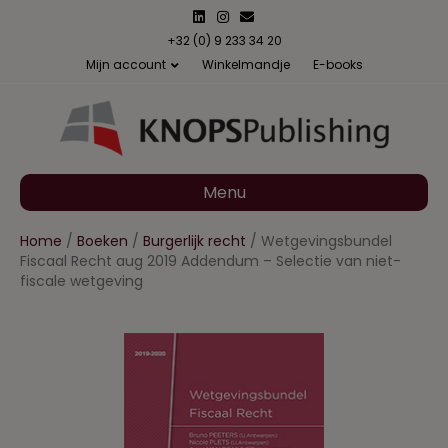
L
I
E
i
n
m
n
s
a
+32 (0) 9 233 34 20
k
t
i
Mijn account
Winkelmandje
E-books
e
a
l
d
g
i
r
n
a
m
Menu
Home
/
Boeken
/
Burgerlijk recht
/ Wetgevingsbundel
Fiscaal Recht aug 2019 Addendum – Selectie van niet-
fiscale wetgeving