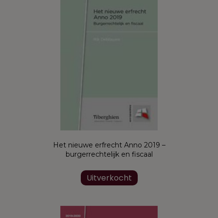
optie
kan
gekozen
worden
op
de
productpagina
Het nieuwe erfrecht Anno 2019 –
burgerrechtelijk en fiscaal
Uitverkocht