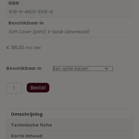
ISBN
978-9-4603-5515-8
Beschikbaar in
Soft Cover (print), E-book (download)
€
185,00
incl. btw
Beschikbaar in
Wetgevingsbundel
Bestel
Fiscaal
Recht
aug
2019
Omschrijving
Addendum
-
Technische fiche
Selectie
van
Korte inhoud