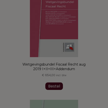
kan
gekozen
worden
op
de
productpagina
Wetgevingsbundel Fiscaal Recht aug
2019 I+II+III+Addendum
€
654,00
incl. btw
Dit
product
Bestel
heeft
meerdere
variaties.
Deze