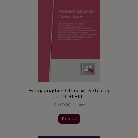
Wetgevingsbundel Fiscaal Recht aug
2019 I+II+III
€
469,00
incl. btw
Dit
product
Bestel
heeft
meerdere
variaties.