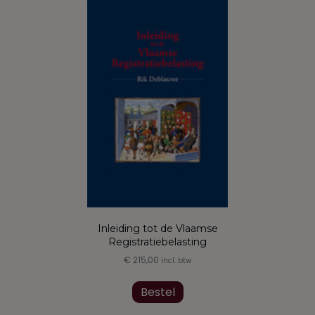
Deze
optie
kan
gekozen
worden
op
de
productpagina
Inleiding tot de Vlaamse
Registratiebelasting
€
215,00
incl. btw
Bestel