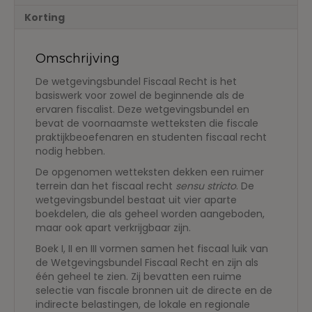
niet-
Korting
fiscale
wetgeving
aantal
Omschrijving
De wetgevingsbundel Fiscaal Recht is het
basiswerk voor zowel de beginnende als de
ervaren fiscalist. Deze wetgevingsbundel en
bevat de voornaamste wetteksten die fiscale
praktijkbeoefenaren en studenten fiscaal recht
nodig hebben.
De opgenomen wetteksten dekken een ruimer
terrein dan het fiscaal recht
sensu stricto
. De
wetgevingsbundel bestaat uit vier aparte
boekdelen, die als geheel worden aangeboden,
maar ook apart verkrijgbaar zijn.
Boek I, II en III vormen samen het fiscaal luik van
de Wetgevingsbundel Fiscaal Recht en zijn als
één geheel te zien. Zij bevatten een ruime
selectie van fiscale bronnen uit de directe en de
indirecte belastingen, de lokale en regionale