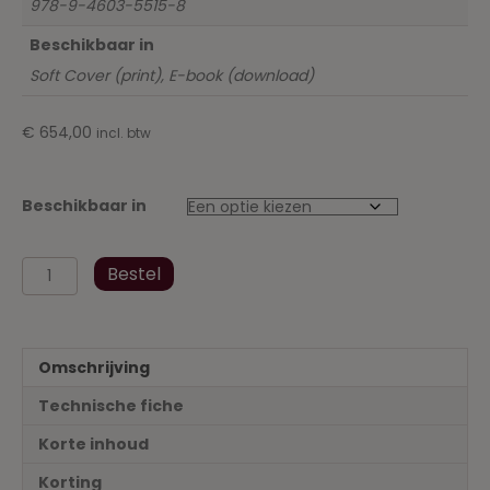
978-9-4603-5515-8
Beschikbaar in
Soft Cover (print), E-book (download)
€
654,00
incl. btw
Beschikbaar in
Wetgevingsbundel
Bestel
Fiscaal
Recht
aug
2019
Omschrijving
I+II+III+Addendum
aantal
Technische fiche
Korte inhoud
Korting