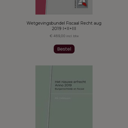
Wetgevingsbundel Fiscaal Recht aug
2019 I+II+III
€
469,00
incl. btw
Dit
product
Bestel
heeft
meerdere
variaties.
Deze
optie
kan
gekozen
worden
op
de
productpagina