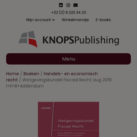
L
I
E
i
n
m
n
s
a
+32 (0) 9 233 34 20
k
t
i
Mijn account
Winkelmandje
E-books
e
a
l
d
g
i
r
n
a
m
Menu
Home
/
Boeken
/
Handels- en economisch
recht
/ Wetgevingsbundel Fiscaal Recht aug 2019
I+II+III+Addendum