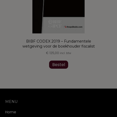
BIBF CODEX 2019 – Fundamentele
wetgeving voor de boekhouder fiscalist
€
125,00
incl. btw
Dit
product
Bestel
heeft
meerdere
variaties.
Deze
optie
kan
gekozen
MENU
worden
op
Home
de