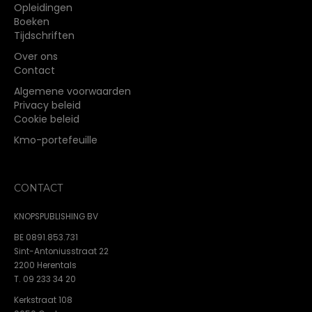
Opleidingen
productpagina
Boeken
Tijdschriften
Over ons
Contact
Algemene voorwaarden
Privacy beleid
Cookie beleid
Kmo-portefeuille
CONTACT
KNOPSPUBLISHING BV
BE 0891.853.731
Sint-Antoniusstraat 22
2200 Herentals
T. 09 233 34 20
Kerkstraat 108