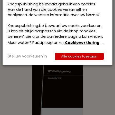
Wetboek Vennootschappen en
Knopspublishing.be maakt gebruik van cookies.
Verenigingen 2019 – Inclusief
Aan de hand van die cookies verzamelt en
uitvoeringsbesluit en
analyseert de website informatie over uw bezoek.
concordantietabellen
€
58,00
incl. btw
Knopspublishing.be bewaart uw cookievoorkeuren.
Dit
U kan dit altijd aanpassen via de knop “cookies
product
Bestel
beheren” die u onderaan iedere pagina kan vinden.
heeft
Meer weten? Raadpleeg onze
Cookieverklaring
.
meerdere
variaties.
Deze
Stel uw voorkeuren in
Alle cookies toestaan
optie
kan
gekozen
worden
op
de
productpagina