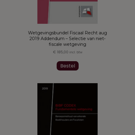
Wetgevingsbundel Fiscaal Recht aug
2019 Addendum – Selectie van niet-
fiscale wetgeving
€
185,00
incl. btw
Dit
product
Bestel
heeft
meerdere
variaties.
Deze
optie
kan
gekozen
worden
op
de
productpagina