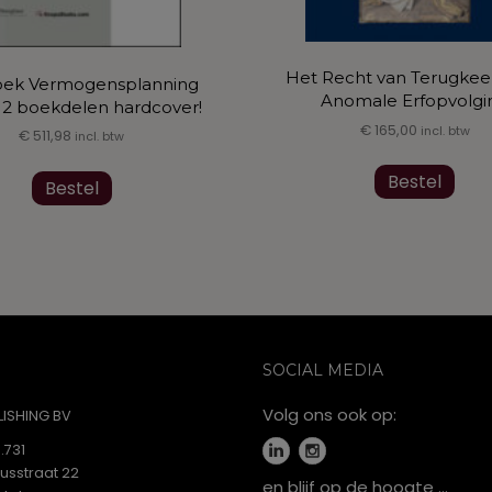
Het Recht van Terugkeer
ek Vermogensplanning
Anomale Erfopvolgi
n 2 boekdelen hardcover!
€
165,00
incl. btw
€
511,98
incl. btw
Bestel
Bestel
SOCIAL MEDIA
Volg ons ook op:
ISHING BV
.731
iusstraat 22
en blijf op de hoogte …