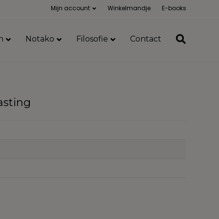
Mijn account
Winkelmandje
E-books
n
Notako
Filosofie
Contact
asting