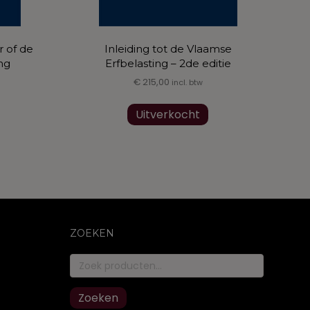
 of de
Inleiding tot de Vlaamse
ng
Erfbelasting – 2de editie
€
215,00
incl. btw
Uitverkocht
ZOEKEN
Zoeken
naar:
Zoeken