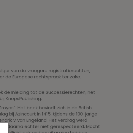
lger van de vroegere registratierechten,
er de Europese rechtspraak ter zake.
ok de Inleiding tot de Successierechten, het
ij KnopsPublishing.
oyes”. Het boek bevindt zich in de British
 bij Azincourt in 1415, tijdens de 100-jarige
Hendrik V van Engeland. Het verdrag werd
 werd daarna echter niet gerespecteerd. Mocht
nu wellicht ook anders uitgezien hebben.