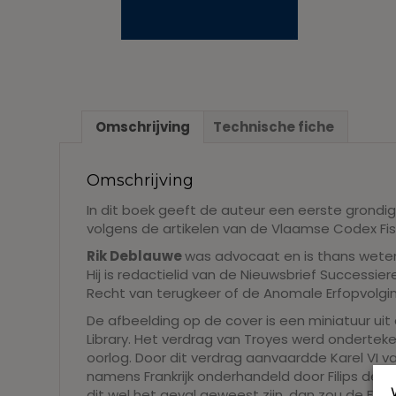
Omschrijving
Technische fiche
Omschrijving
In dit boek geeft de auteur een eerste grondi
volgens de artikelen van de Vlaamse Codex Fisc
Rik Deblauwe
was advocaat en is thans weten
Hij is redactielid van de Nieuwsbrief Successie
Recht van terugkeer of de Anomale Erfopvolging
De afbeelding op de cover is een miniatuur uit 
Library. Het verdrag van Troyes werd onderteken
oorlog. Door dit verdrag aanvaardde Karel VI v
namens Frankrijk onderhandeld door Filips de G
dit wel het geval geweest zijn, dan zou de Fra