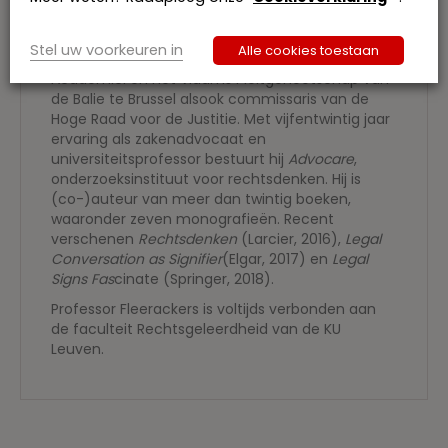
Prof. dr. Frank Fleerackers is gewezen decaan van
de faculteit Rechtsgeleerdheid aan de KU Brussel,
Stel uw voorkeuren in
Alle cookies toestaan
voorzitter van het Verbond der Vlaamse
Academici en het Vlaams Pleitgenootschap van
de Balie te Brussel alsook commissaris van de
Hoge Raad voor de Justitie. Met vijfentwintig jaar
ervaring als zakenadvocaat en
universiteitsprofessor bestuurt hij
Advocare
,
onderzoeksinstituut voor rechtsdenken. Hij is
(co-)auteur van meer dan twintig boeken,
waaronder zeven monografieën. Recent
verschenen
Rechtsdenken
(Larcier, 2016),
Legal
Conversation as Signifier
(Elgar, 2017) en
Legal
Signs Fas
cinate (Springer, 2018).
Professor Fleerackers is voltijds verbonden aan
de faculteit Rechtsgeleerdheid van de KU
Leuven.