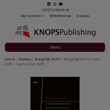
L
I
E
i
n
m
n
s
a
+32 (0) 9 233 34 20
k
t
i
Mijn account
Winkelmandje
E-books
e
a
l
d
g
i
r
n
a
m
Menu
Home
/
Boeken
/
Burgerlijk recht
/ Burgerlijk Recht 1 sept
2018 – september 2018