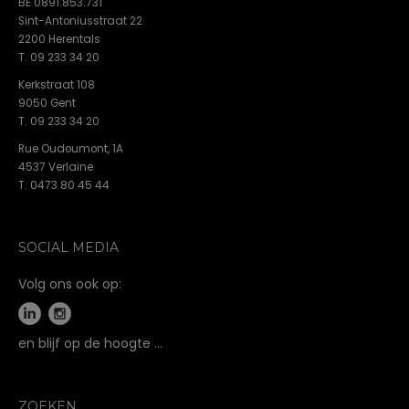
BE 0891.853.731
Sint-Antoniusstraat 22
2200 Herentals
T. 09 233 34 20
Kerkstraat 108
9050 Gent
T. 09 233 34 20
Rue Oudoumont, 1A
4537 Verlaine
T. 0473 80 45 44
SOCIAL MEDIA
Volg ons ook op:
en blijf op de hoogte …
ZOEKEN