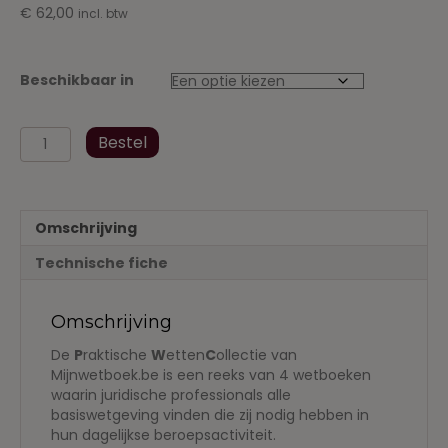
€
62,00
incl. btw
Beschikbaar in
Burgerlijk
Bestel
Recht
1
sept
2018
Omschrijving
-
september
Technische fiche
2018
aantal
Omschrijving
De
P
raktische
W
etten
C
ollectie van
Mijnwetboek.be is een reeks van 4 wetboeken
waarin juridische professionals alle
basiswetgeving vinden die zij nodig hebben in
hun dagelijkse beroepsactiviteit.