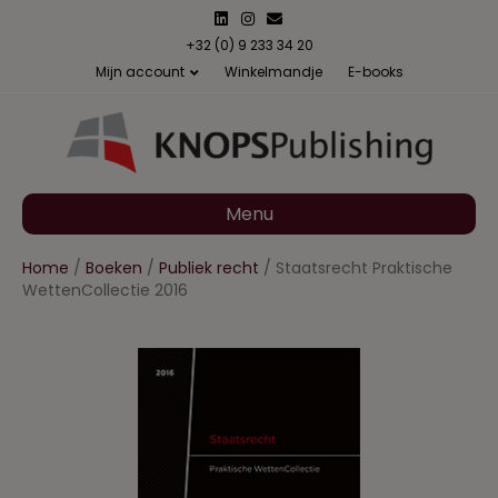
L
I
E
i
n
m
n
s
a
+32 (0) 9 233 34 20
k
t
i
Mijn account
Winkelmandje
E-books
e
a
l
d
g
i
r
n
a
m
Menu
Home
/
Boeken
/
Publiek recht
/ Staatsrecht Praktische
WettenCollectie 2016