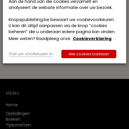
Aan de hand van die cookies verzamelt en
beschikt. Deze reeks is eveneens beschikbaar als
analyseert de website informatie over uw bezoek.
e-book.
Reeks:
Burgerlijk Recht, Gerechtelijk Recht,
Knopspublishing.be bewaart uw cookievoorkeuren.
Strafrecht en strafvordering, Handels- en
U kan dit altijd aanpassen via de knop “cookies
economisch Recht, Sociaal Recht, Internationaal
beheren” die u onderaan iedere pagina kan vinden.
en Europees Recht, Staatsrecht
Meer weten? Raadpleeg onze
Cookieverklaring
.
Dit boek maakt deel uit van de reeks Praktische
WettenCollectie en wordt jaarlijks bijgewerkt.
Stel uw voorkeuren in
Alle cookies toestaan
MENU
Home
Opleidingen
Boeken
Tijdschriften