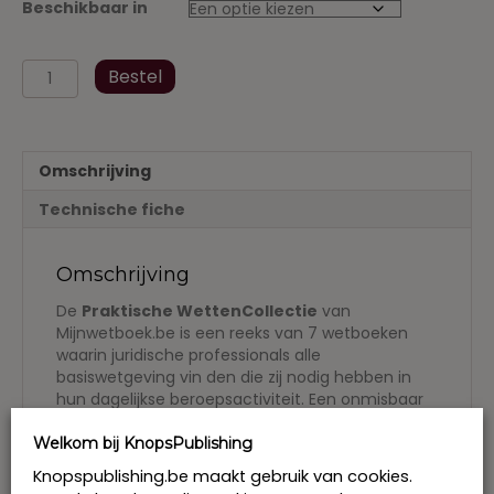
Beschikbaar in
Staatsrecht
Bestel
Praktische
WettenCollectie
2016
aantal
Omschrijving
Technische fiche
Omschrijving
De
Praktische WettenCollectie
van
Mijnwetboek.be is een reeks van 7 wetboeken
waarin juridische professionals alle
basiswetgeving vin den die zij nodig hebben in
hun dagelijkse beroepsactiviteit. Een onmisbaar
werkinstrument dus, mede dankzij het uiterst
handige meeneemformaat. De wetboeken
Welkom bij KnopsPublishing
worden twee maal per jaar bij gewerkt zodat u
Knopspublishing.be maakt gebruik van cookies.
steeds over de meest actuele wetgeving