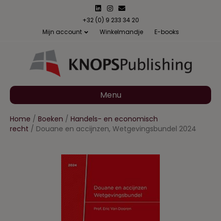
L
I
E
i
n
m
n
s
a
+32 (0) 9 233 34 20
k
t
i
Mijn account
Winkelmandje
E-books
e
a
l
d
g
i
r
n
a
m
Menu
Home
/
Boeken
/
Handels- en economisch
recht
/ Douane en accijnzen, Wetgevingsbundel 2024