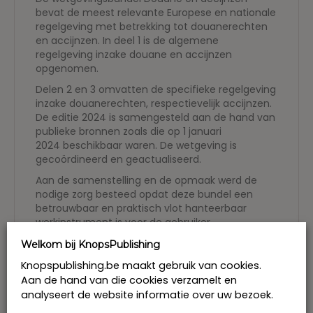
bevat de meest relevante Europese en nationale
regelgeving met betrekking tot douanerechten
en accijnzen. In deel 1 is de algemene
regelgeving inzake douane en accijnzen
opgenomen.
Delen 2 en 3 omvatten de specifieke regelgeving
inzake douanerechten, respectievelijk accijnzen.
De editie 2024 is samengesteld aan de hand van
publieke bronnen zoals die op 1 januari
2024 beschikbaar waren. De wetgeving is
gecoördineerd en geactualiseerd.
Aan de samenstelling en de opmaak werd de
nodige zorg besteed opdat deze bundel een
betrouwbaar en praktisch vlot hanteerbaar
werkinstrument is voor de gebruiker.
Eric Van Dooren
is raadsheer in het Hof van
Welkom bij KnopsPublishing
Cassatie en hoofddocent aan de Universiteit
Knopspublishing.be maakt gebruik van cookies.
Antwerpen.
Aan de hand van die cookies verzamelt en
analyseert de website informatie over uw bezoek.