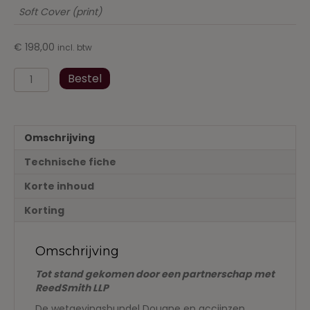
Soft Cover (print)
€
198,00
incl. btw
Douane
Bestel
en
accijnzen,
Wetgevingsbundel
2024
Omschrijving
aantal
Technische fiche
Korte inhoud
Korting
Omschrijving
Tot stand gekomen door een partnerschap met
Reed
Smith
LLP
De wetgevingsbundel Douane en accijnzen