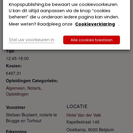
Knopspublishing.be bewaart uw cookievoorkeuren.
U kan dit altijd aanpassen via de knop “cookies
beheren” die u onderaan iedere pagina kan vinden.
Meer weten? Raadpleeg onze
Cookieverklaring
.
GEGEVENS
SPREKER
Dries Torreele
Datum:
Stel uw voorkeuren in
Alle cookies toestaan
25 maart 2026
Tijd:
12:45-18:00
Kosten:
€497,31
Opleidingen Categorieën:
Algemeen
,
Notaris
,
Opleidingen
LOCATIE
Voorzitter
Stefaan Buylaert, notaris te
Hotel Van der Valk
Brugge en Torhout
Kapellestraat 146
Oostkamp
,
8020
Belgium
Erkenning