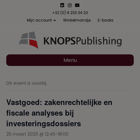
L
I
E
i
n
m
n
s
a
+32 (0) 9 233 34 20
k
t
i
Mijn account
Winkelmandje
E-books
e
a
l
d
g
i
r
n
a
m
Menu
Dit event is voorbij.
Vastgoed: zakenrechtelijke en
fiscale analyses bij
investeringsdossiers
25 maart 2026 @ 12:45
-
18:00