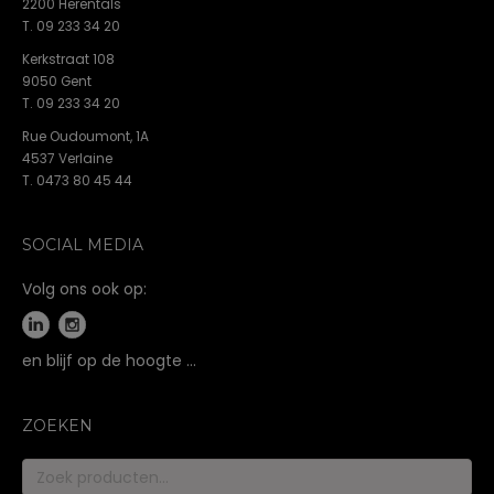
2200 Herentals
T. 09 233 34 20
Kerkstraat 108
9050 Gent
T. 09 233 34 20
Rue Oudoumont, 1A
4537 Verlaine
T. 0473 80 45 44
SOCIAL MEDIA
Volg ons ook op:
en blijf op de hoogte …
ZOEKEN
Zoeken
naar: