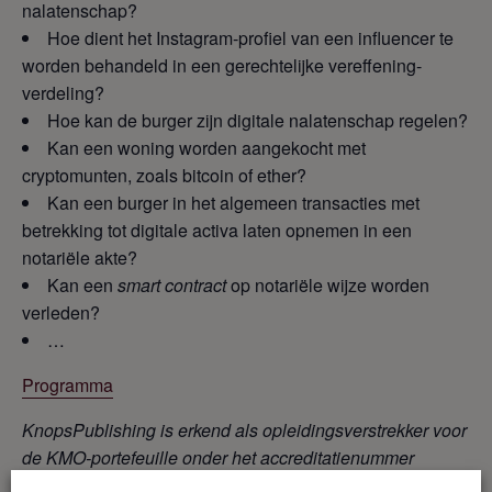
nalatenschap?
Hoe dient het Instagram-profiel van een influencer te
worden behandeld in een gerechtelijke vereffening-
verdeling?
Hoe kan de burger zijn digitale nalatenschap regelen?
Kan een woning worden aangekocht met
cryptomunten, zoals bitcoin of ether?
Kan een burger in het algemeen transacties met
betrekking tot digitale activa laten opnemen in een
notariële akte?
Kan een
smart contract
op notariële wijze worden
verleden?
…
Programma
KnopsPublishing is erkend als opleidingsverstrekker voor
de KMO-portefeuille onder het accreditatienummer
DV.O245662, thema: beroep
sspecifieke competenties.