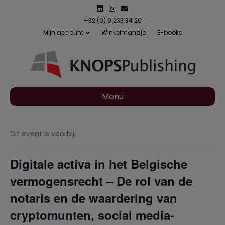
L
I
E
i
n
m
n
s
a
+32 (0) 9 233 34 20
k
t
i
Mijn account
Winkelmandje
E-books
e
a
l
d
g
i
r
n
a
m
Menu
Dit event is voorbij.
Digitale activa in het Belgische
vermogensrecht – De rol van de
notaris en de waardering van
cryptomunten, social media-