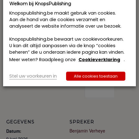
Welkom bij KnopsPublishing
Knopspublishing.be maakt gebruik van cookies.
Prijs: € 494 excl. btw per deelnemer
Aan de hand van die cookies verzamelt en
Ik schrijf me in samen met collegae: € 456 excl. btw
analyseert de website informatie over uw bezoek.
per deelnemer
Ik vraag tussenkomst van de KMO-portefeuille aan en
Knopspublishing.be bewaart uw cookievoorkeuren.
betaal enkel het btw-bedrag.
U kan dit altijd aanpassen via de knop “cookies
beheren” die u onderaan iedere pagina kan vinden.
Meer weten? Raadpleeg onze
Cookieverklaring
.
Tickets
Toevoegen aan kalender
Stel uw voorkeuren in
Alle cookies toestaan
Volzet
GEGEVENS
SPREKER
Benjamin Verheye
Datum:
9 juni 2026