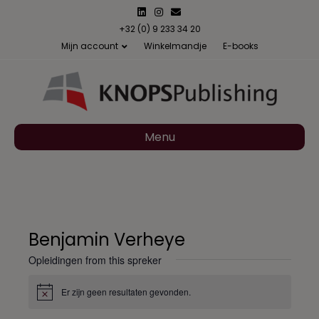
L
I
E
i
n
m
n
s
a
+32 (0) 9 233 34 20
k
t
i
Mijn account
Winkelmandje
E-books
e
a
l
d
g
i
r
n
a
m
Menu
Benjamin Verheye
Opleidingen from this spreker
Er zijn geen resultaten gevonden.
B
e
r