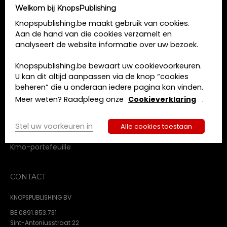
Welkom bij KnopsPublishing
MENU
Knopspublishing.be maakt gebruik van cookies.
Aan de hand van die cookies verzamelt en
Home
analyseert de website informatie over uw bezoek.
Opleidingen
Boeken
Knopspublishing.be bewaart uw cookievoorkeuren.
Tijdschriften
U kan dit altijd aanpassen via de knop “cookies
Over ons
beheren” die u onderaan iedere pagina kan vinden.
Contact
Meer weten? Raadpleeg onze
Cookieverklaring
.
Algemene voorwaarden
Privacy beleid
Stel uw voorkeuren in
Alle cookies toestaan
Cookie beleid
Kmo-portefeuille
CONTACT
KNOPSPUBLISHING BV
BE 0891.853.731
Sint-Antoniusstraat 22