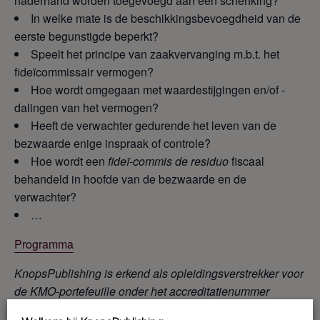
naderhand worden toegevoegd aan een schenking?
In welke mate is de beschikkingsbevoegdheid van de
eerste begunstigde beperkt?
Speelt het principe van zaakvervanging m.b.t. het
fideïcommissair vermogen?
Hoe wordt omgegaan met waardestijgingen en/of -
dalingen van het vermogen?
Heeft de verwachter gedurende het leven van de
bezwaarde enige inspraak of controle?
Hoe wordt een
fideï-commis de residuo
fiscaal
behandeld in hoofde van de bezwaarde en de
verwachter?
…
Programma
KnopsPublishing is erkend als opleidingsverstrekker voor
de KMO-portefeuille onder het accreditatienummer
DV.O245662, thema: beroep
sspecifieke competenties.