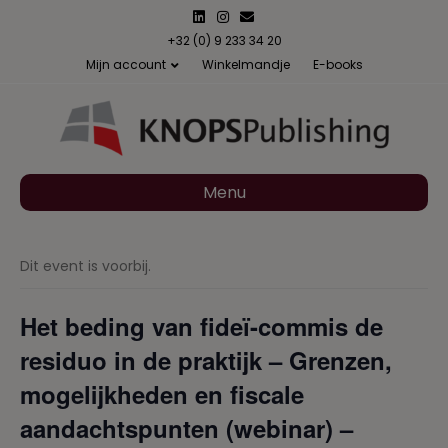
L
I
E
i
n
m
n
s
a
+32 (0) 9 233 34 20
k
t
i
Mijn account
Winkelmandje
E-books
e
a
l
d
g
i
r
n
a
m
Menu
Dit event is voorbij.
Het beding van fideï-commis de
residuo in de praktijk – Grenzen,
mogelijkheden en fiscale
aandachtspunten (webinar) –