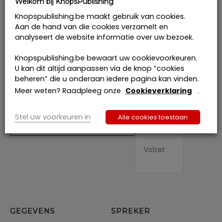
Welkom bij KnopsPublishing
Knopspublishing.be maakt gebruik van cookies.
Prijs: € 398 excl. btw per deelnemer
Aan de hand van die cookies verzamelt en
Ik schrijf me in samen met collegae: € 367 excl. btw
analyseert de website informatie over uw bezoek.
per deelnemer
Ik vraag tussenkomst van de KMO-portefeuille aan en
Knopspublishing.be bewaart uw cookievoorkeuren.
betaal enkel het btw-bedrag.
U kan dit altijd aanpassen via de knop “cookies
beheren” die u onderaan iedere pagina kan vinden.
Meer weten? Raadpleeg onze
Cookieverklaring
.
Stel uw voorkeuren in
Alle cookies toestaan
Tickets
Toevoegen aan kalender
Volzet
GEGEVENS
SPREKER