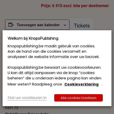
Prijs: € 415 excl. btw per deelnemer
Tickets
Toevoegen aan kalender
Volzet
Welkom bij KnopsPublishing
Knopspublishing.be maakt gebruik van cookies.
Aan de hand van die cookies verzamelt en
analyseert de website informatie over uw bezoek.
Knopspublishing.be bewaart uw cookievoorkeuren.
GEGEVENS
U kan dit altijd aanpassen via de knop “cookies
Datum:
beheren” die u onderaan iedere pagina kan vinden.
5 juni 2026
Meer weten? Raadpleeg onze
Cookieverklaring
.
Tijd:
13:00-18:00
Stel uw voorkeuren in
Alle cookies toestaan
Kosten:
€401,72
Opleidingen Categorieën: