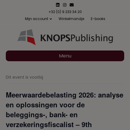
L
I
E
i
n
m
n
s
a
+32 (0) 9 233 34 20
k
t
i
Mijn account
Winkelmandje
E-books
e
a
l
d
g
i
r
n
a
m
Menu
Dit event is voorbij.
Meerwaardebelasting 2026: analyse
en oplossingen voor de
beleggings-, bank- en
verzekeringsfiscalist – 9th