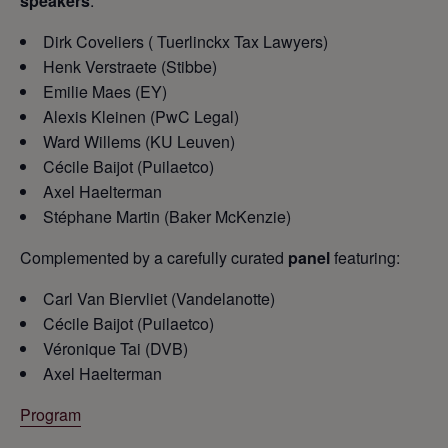
speakers
:
Dirk Coveliers ( Tuerlinckx Tax Lawyers)
Henk Verstraete (Stibbe)
Emilie Maes (EY)
Alexis Kleinen (PwC Legal)
Ward Willems (KU Leuven)
Cécile Baijot (Puilaetco)
Axel Haelterman
Stéphane Martin (Baker McKenzie)
Complemented by a carefully curated
panel
featuring:
Carl Van Biervliet (Vandelanotte)
Cécile Baijot (Puilaetco)
Véronique Tai (DVB)
Axel Haelterman
Program