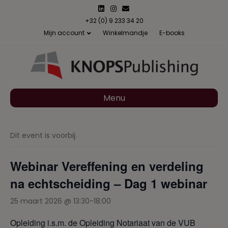
L
I
E
i
n
m
n
s
a
+32 (0) 9 233 34 20
k
t
i
Mijn account
Winkelmandje
E-books
e
a
l
d
g
i
r
n
a
m
Menu
Dit event is voorbij.
Webinar Vereffening en verdeling
na echtscheiding – Dag 1 webinar
25 maart 2026 @ 13:30
-
18:00
Opleiding i.s.m. de Opleiding Notariaat van de VUB