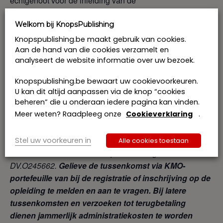
echtgenoot voor de inleiding van de
echtscheidingsvordering gelden afhaalt van de rekening?
Wat is de verhouding tussen de preferentiële toewijzing
Welkom bij KnopsPublishing
en het recht op terugname na inbreng?
Knopspublishing.be maakt gebruik van cookies.
Aan de hand van die cookies verzamelt en
Programma
analyseert de website informatie over uw bezoek.
Opleiding enkel toegankelijk voor notarissen, kandidaat-
Knopspublishing.be bewaart uw cookievoorkeuren.
notarissen, notariële stagiairs, medewerkers en
U kan dit altijd aanpassen via de knop “cookies
beheren” die u onderaan iedere pagina kan vinden.
advocaten. Het aantal deelnemers is beperkt om
Meer weten? Raadpleeg onze
Cookieverklaring
.
doelgerichte interactie met de sprekers mogelijk te maken.
KnopsPublishing is erkend als opleidingsverstrekker voor
het systeem van de KMO-portefeuille. Het
Stel uw voorkeuren in
Alle cookies toestaan
accreditatienummer van KnopsPublishing is
DV.O245662.
Gelieve de tussenkomst via KMO-
portefeuille van bij de registratie of inschrijving op de
opleiding te melden en aan te vragen. Bij latere
tussenkomsten en verzoeken tot terugbetaling
dienen jammerlijk administratiekosten te worden