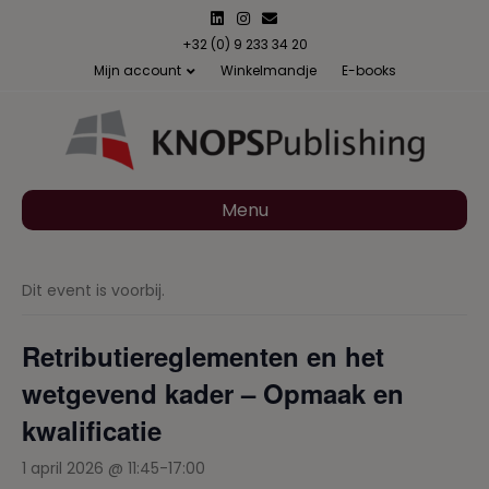
L
I
E
i
n
m
n
s
a
+32 (0) 9 233 34 20
k
t
i
Mijn account
Winkelmandje
E-books
e
a
l
d
g
i
r
n
a
m
Menu
Dit event is voorbij.
Retributiereglementen en het
wetgevend kader – Opmaak en
kwalificatie
1 april 2026 @ 11:45
-
17:00