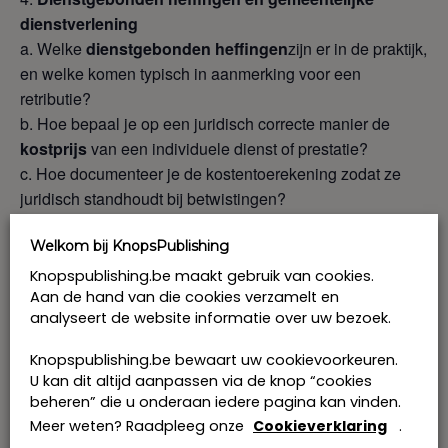
dienstverlening
a. Welke
dienstgebonden heffingen
zijn er in de praktijk,
en welke komen typisch in aanmerking voor een
retributie?
b. Hoe bepaal je op een juridisch correcte manier de
kostprijs
van een individuele dienst of prestatie?
c. Hoe documenteer je de kostentoerekening zodat ze
juridisch standhoudt bij betwistingen?
d. Hoe kwalificeert men anno 2026 vergoedingen voor
door de gemeente geleverde diensten het best: als
Welkom bij KnopsPublishing
belasting
,
retributie
, of soms via een ander instrument?
Knopspublishing.be maakt gebruik van cookies.
Aan de hand van die cookies verzamelt en
Programma
analyseert de website informatie over uw bezoek.
KnopsPublishing is erkend als opleidingsverstrekker voor
Knopspublishing.be bewaart uw cookievoorkeuren.
het systeem van de KMO-portefeuille. Het
U kan dit altijd aanpassen via de knop “cookies
beheren” die u onderaan iedere pagina kan vinden.
accreditatienummer van KnopsPublishing is
Meer weten? Raadpleeg onze
Cookieverklaring
.
DV.O245662, thema: beroep
specifieke competenties.