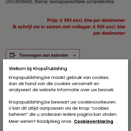
DV.O245662, thema: beroep
specifieke competenties.
Prijs: € 494 excl. btw per deelnemer
Ik schrijf me in samen met collegae: € 456 excl. btw
per deelnemer
Toevoegen aan kalender
Welkom bij KnopsPublishing
Knopspublishing.be maakt gebruik van cookies.
Aan de hand van die cookies verzamelt en
Tickets
analyseert de website informatie over uw bezoek.
Maatschap en Stichting - Uitgeteld of
Verhoog
Ver
-
+
Knopspublishing.be bewaart uw cookievoorkeuren.
H
springlevend? (masterclass) 9 september
U kan dit altijd aanpassen via de knop “cookies
aantal
aant
2026 Antwerpen
o
beheren” die u onderaan iedere pagina kan vinden.
tickets
ticke
9
beschikbaar
Meer weten? Raadpleeg onze
Cookieverklaring
.
e
van
van