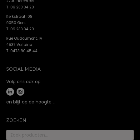
2200 Herentals
T. 09 233 34 20
Kerkstraat 108
9050 Gent
T. 09 233 34 20
Rue Oudoumont, 1A
4537 Verlaine
T. 0473 80 45 44
SOCIAL MEDIA
Volg ons ook op:
en blijf op de hoogte …
ZOEKEN
Zoeken
naar: