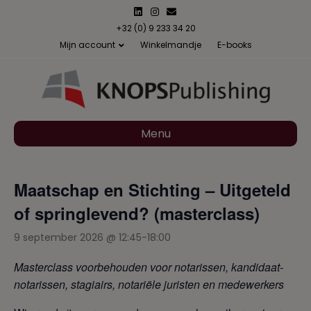
L
I
E
i
n
m
n
s
a
+32 (0) 9 233 34 20
k
t
i
Mijn account
Winkelmandje
E-books
e
a
l
d
g
i
r
n
a
m
Menu
Maatschap en Stichting – Uitgeteld
of springlevend? (masterclass)
9 september 2026 @ 12:45
-
18:00
Masterclass voorbehouden voor notarissen, kandidaat-
notarissen, stagiairs, notariële juristen en medewerkers