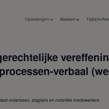
Opleidingen
Boeken
Tijdschrifte
erechtelijke vereffenin
 processen-verbaal (we
aat-notarissen, stagiairs en notariële medewerkers