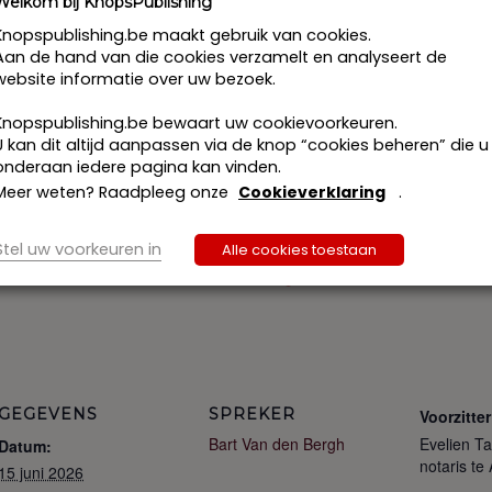
verbaal dat een partij mondeling akkoord was met een de
Welkom bij KnopsPublishing
Knopspublishing.be maakt gebruik van cookies.
Aan de hand van die cookies verzamelt en analyseert de
website informatie over uw bezoek.
rekker voor de KMO-portefeuille onder het accreditatie
Knopspublishing.be bewaart uw cookievoorkeuren.
U kan dit altijd aanpassen via de knop “cookies beheren” die u
onderaan iedere pagina kan vinden.
Meer weten? Raadpleeg onze
Cookieverklaring
.
Ik schrijf me i
Stel uw voorkeuren in
Alle cookies toestaan
Ik vraag tussenkomst van de KM
GEGEVENS
SPREKER
Voorzitter
Bart Van den Bergh
Evelien T
Datum:
notaris te
15 juni 2026