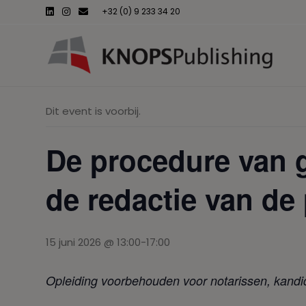
L
I
E
+32 (0) 9 233 34 20
i
n
m
n
s
a
k
t
i
e
a
l
d
g
i
r
n
a
m
Dit event is voorbij.
De procedure van g
de redactie van de
15 juni 2026 @ 13:00
-
17:00
Opleiding voorbehouden voor notarissen, kandid