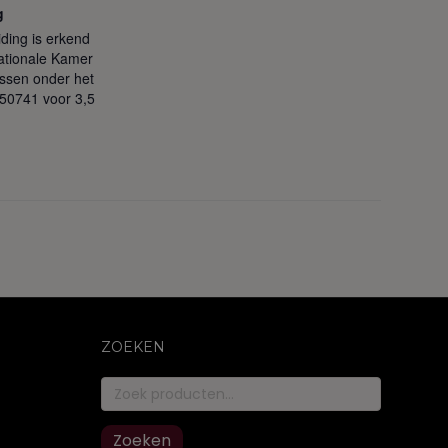
g
ding is erkend
ationale Kamer
issen onder het
50741 voor 3,5
ZOEKEN
Zoeken
naar:
Zoeken