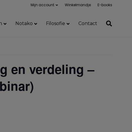
Mijn account
Winkelmandje
E-books
n
Notako
Filosofie
Contact
g en verdeling –
binar)