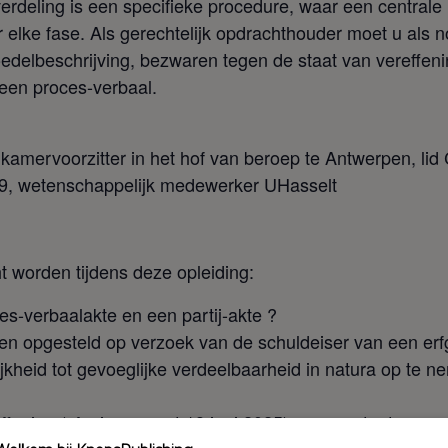
erdeling is een specifieke procedure, waar een centrale r
 elke fase. Als gerechtelijk opdrachthouder moet u als no
lbeschrijving, bezwaren tegen de staat van vereffening,
n een proces-verbaal.
amervoorzitter in het hof van beroep te Antwerpen, lid
9, wetenschappelijk medewerker UHasselt
t worden tijdens deze opleiding:
es-verbaalakte en een partij-akte ?
den opgesteld op verzoek van de schuldeiser van een e
id tot gevoeglijke verdeelbaarheid in natura op te neme
effening (cf. nieuwe wet 18 juni 2025) en een staat van 