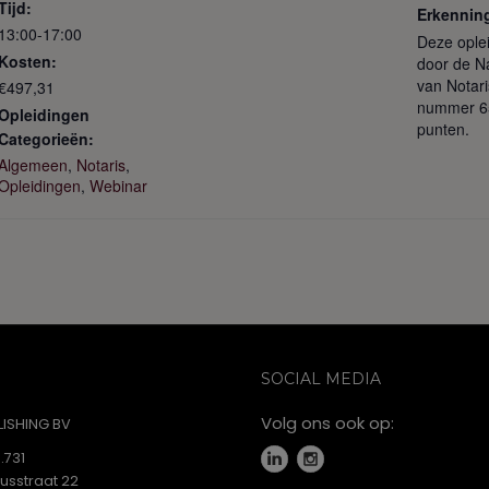
Tijd:
Erkennin
13:00-17:00
Deze oplei
Kosten:
door de N
van Notar
€497,31
nummer 6
Opleidingen
punten.
Categorieën:
Algemeen
,
Notaris
,
Opleidingen
,
Webinar
SOCIAL MEDIA
Volg ons ook op:
ISHING BV
.731
iusstraat 22