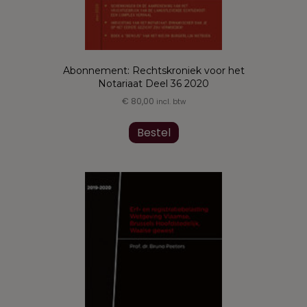
Abonnement: Rechtskroniek voor het
Notariaat Deel 36 2020
€
80,00
incl. btw
Dit
product
Bestel
heeft
meerdere
variaties.
Deze
optie
kan
gekozen
worden
op
de
productpagina