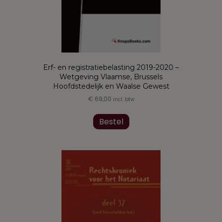
Erf- en registratiebelasting 2019-2020 –
Wetgeving Vlaamse, Brussels
Hoofdstedelijk en Waalse Gewest
€
69,00
incl. btw
Dit
product
Bestel
heeft
meerdere
variaties.
Deze
optie
kan
gekozen
worden
op
de