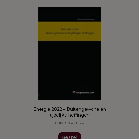
meerdere
variaties.
Deze
optie
kan
gekozen
worden
op
de
productpagina
Energie 2022 – Buitengewone en
tijdelijke heffingen
€
103,50
incl. btw
Dit
product
Bestel