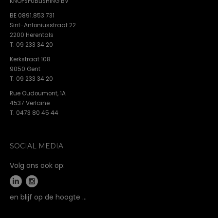
KNOPSPUBLISHING BV
BE 0891.853.731
Sint-Antoniusstraat 22
2200 Herentals
T. 09 233 34 20
Kerkstraat 108
9050 Gent
T. 09 233 34 20
Rue Oudoumont, 1A
4537 Verlaine
T. 0473 80 45 44
SOCIAL MEDIA
Volg ons ook op:
en blijf op de hoogte …