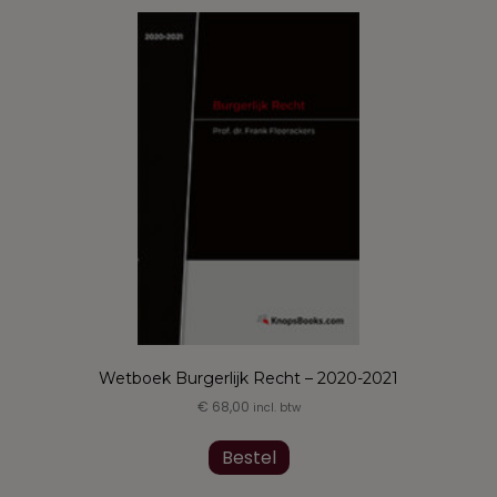
Wetboek Burgerlijk Recht – 2020-2021
€
68,00
incl. btw
Dit
product
Bestel
heeft