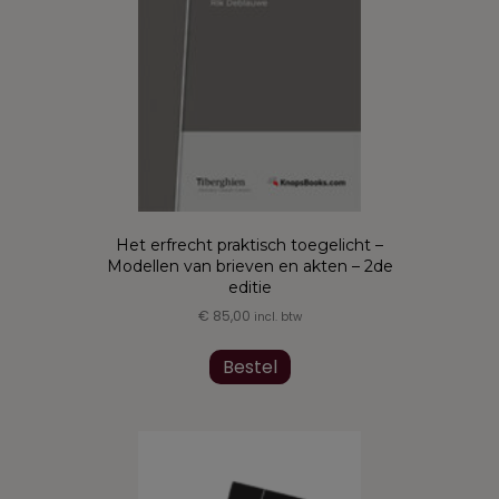
op
de
productpagina
Het erfrecht praktisch toegelicht –
Modellen van brieven en akten – 2de
editie
€
85,00
incl. btw
Dit
product
Bestel
heeft
meerdere
variaties.
Deze
optie
kan