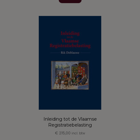
heeft
meerdere
variaties.
Deze
optie
kan
gekozen
worden
op
de
productpagina
Inleiding tot de Vlaamse
Registratiebelasting
€
215,00
incl. btw