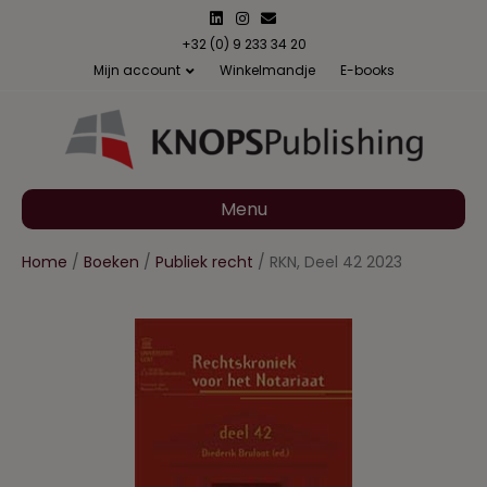
L
I
E
i
n
m
n
s
a
+32 (0) 9 233 34 20
k
t
i
Mijn account
Winkelmandje
E-books
e
a
l
d
g
i
r
n
a
m
Menu
Home
/
Boeken
/
Publiek recht
/ RKN, Deel 42 2023