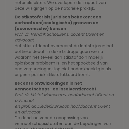
notariële akten. We overlopen de impact van
deze wijzigingen op de notariële praktijk.
De stikstofcrisis juridisch bekeken: een
verhaal van(ecologische) grenzen en
(economische) kansen
Prof. dr. Hendrik Schoukens, docent UGent en
advocaat
Het stikstofdebat overheerst de laatste jaren het
politieke debat. In deze bijdrage gaan we na
waarom het teveel aan stikstof zo’n moeilijk
oplosbaar probleem is en het spookbeeld van
een vergunningenstop niet ondenkbeeldig is als
er geen politiek stikstofakkoord komt.
Recente ontwikkelingen in het
vennootschaps- en insolventierecht
Prof. dr. Kristof Maresceau, hoofddocent UGent en
advocaat
en prof. dr. Diederik Bruloot, hoofddocent UGent
en advocaat
De deadline voor de aanpassing van
vennootschapsstatuten aan de bepalingen van