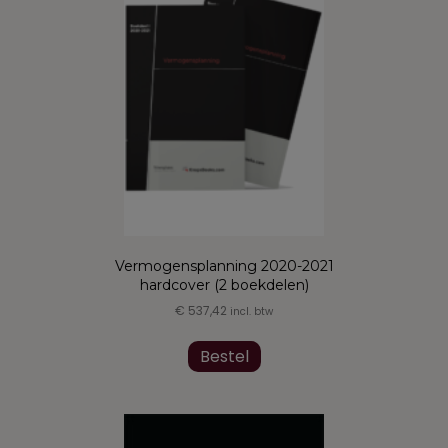
gekozen
worden
op
de
productpagina
Vermogensplanning 2020-2021
hardcover (2 boekdelen)
€
537,42
incl. btw
Bestel