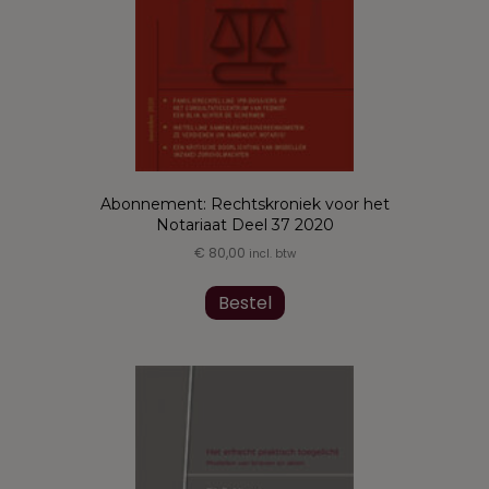
productpagina
Abonnement: Rechtskroniek voor het
Notariaat Deel 37 2020
€
80,00
incl. btw
Dit
product
Bestel
heeft
meerdere
variaties.
Deze
optie
kan
gekozen
worden