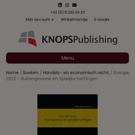
L
I
E
i
n
m
n
s
a
+32 (0) 9 233 34 20
k
t
i
Mijn account
Winkelmandje
E-books
e
a
l
d
g
i
r
n
a
m
Menu
Home
/
Boeken
/
Handels- en economisch recht
/ Energie
2022 – Buitengewone en tijdelijke heffingen