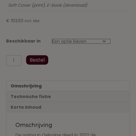
Soft Cover (print), E-book (download)
€
103,50
incl. btw
Beschikbaar in
Energie
Bestel
2022
-
Buitengewone
en
Omschrijving
tijdelijke
heffingen
Technische fiche
aantal
Korte inhoud
Omschrijving
De oorlog in Oekraïne deed in 2022 de