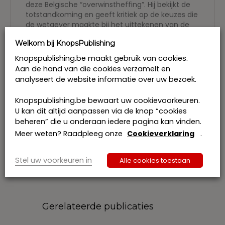
deze Belgische “overwinstheffing”. Hij bekijkt de
totstandkoming en geeft kritiek op de keuzes die
de wetgever maakte bij het uittekenen van de
wet. Om de draagwijdte en betekenis van de
Welkom bij KnopsPublishing
Belgische bepalingen te kunnen doorgronden
staat hij ook stil bij de aanpak van onze
Knopspublishing.be maakt gebruik van cookies.
buurlanden, in het bijzonder Duitsland, Frankrijk
Aan de hand van die cookies verzamelt en
en Nederland.
analyseert de website informatie over uw bezoek.
Het werk is daarmee in feite een vervolg op zijn
eerder boek
Inkomstenbelastingen 1919-2020.
Knopspublishing.be bewaart uw cookievoorkeuren.
Buitengewone en tijdelijke heffingen
uit 2021
U kan dit altijd aanpassen via de knop “cookies
(eveneens verschenen bij KnopsPublishing)
beheren” die u onderaan iedere pagina kan vinden.
waarin hij uitgebreid eerdere bijzondere en
Meer weten? Raadpleeg onze
Cookieverklaring
.
tijdelijke heffingen uit de Belgische fiscale
geschiedenis toelicht.
Stel uw voorkeuren in
Alle cookies toestaan
Gerelateerde publicaties