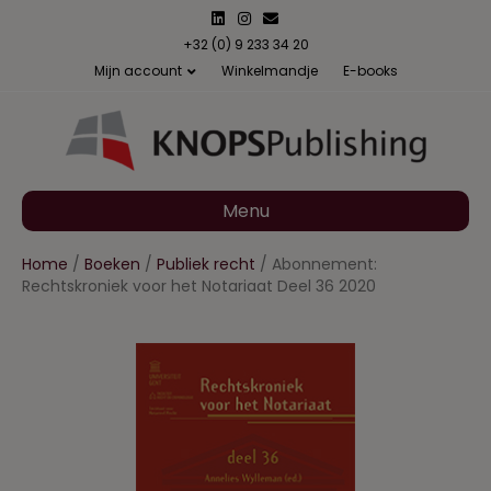
L
I
E
i
n
m
n
s
a
+32 (0) 9 233 34 20
k
t
i
Mijn account
Winkelmandje
E-books
e
a
l
d
g
i
r
n
a
m
Menu
Home
/
Boeken
/
Publiek recht
/ Abonnement:
Rechtskroniek voor het Notariaat Deel 36 2020