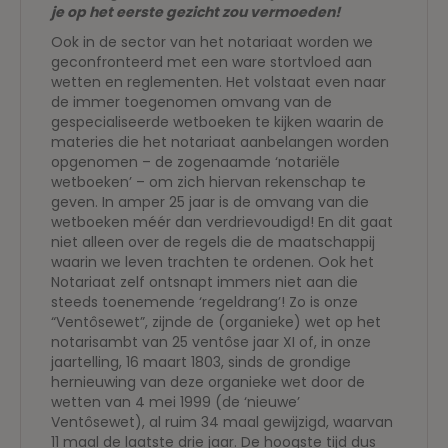
je op het eerste gezicht zou vermoeden!
Ook in de sector van het notariaat worden we
geconfronteerd met een ware stortvloed aan
wetten en reglementen. Het volstaat even naar
de immer toegenomen omvang van de
gespecialiseerde wetboeken te kijken waarin de
materies die het notariaat aanbelangen worden
opgenomen – de zogenaamde ‘notariële
wetboeken’ – om zich hiervan rekenschap te
geven. In amper 25 jaar is de omvang van die
wetboeken méér dan verdrievoudigd! En dit gaat
niet alleen over de regels die de maatschappij
waarin we leven trachten te ordenen. Ook het
Notariaat zelf ontsnapt immers niet aan die
steeds toenemende ‘regeldrang’! Zo is onze
“Ventôsewet”, zijnde de (organieke) wet op het
notarisambt van 25 ventôse jaar XI of, in onze
jaartelling, 16 maart 1803, sinds de grondige
hernieuwing van deze organieke wet door de
wetten van 4 mei 1999 (de ‘nieuwe’
Ventôsewet), al ruim 34 maal gewijzigd, waarvan
11 maal de laatste drie jaar. De hoogste tijd dus