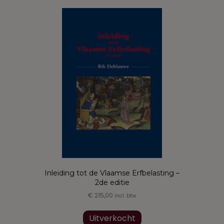
variaties.
Deze
optie
kan
gekozen
worden
op
de
productpagina
Inleiding tot de Vlaamse Erfbelasting –
2de editie
€
215,00
incl. btw
Uitverkocht