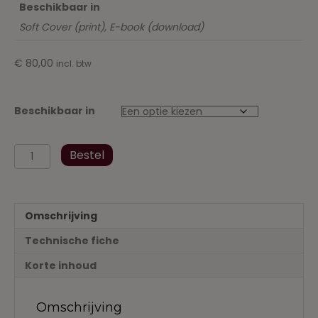
Beschikbaar in
Soft Cover (print), E-book (download)
€
80,00
incl. btw
Beschikbaar in
Abonnement:
Bestel
Rechtskroniek
voor
het
Notariaat
Omschrijving
Deel
36
Technische fiche
2020
aantal
Korte inhoud
Omschrijving