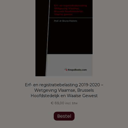
Erf- en registratiebelasting 2019-2020 –
Wetgeving Vlaamse, Brussels
Hoofdstedelijk en Waalse Gewest
€
69,00
incl. btw
Dit
product
Bestel
heeft
meerdere