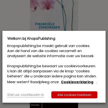
Welkom bij KnopsPublishing
Knopspublishing.be maakt gebruik van cookies.
Aan de hand van die cookies verzamelt en
analyseert de website informatie over uw bezoek.
Financiële zorgvragen, in goede en
Knopspublishing.be bewaart uw cookievoorkeuren.
kwade dagen
U kan dit altijd aanpassen via de knop “cookies
€
30,50
incl. btw
beheren” die u onderaan iedere pagina kan vinden.
Meer weten? Raadpleeg onze
Cookieverklaring
.
Bestel
Stel uw voorkeuren in
Alle cookies toestaan