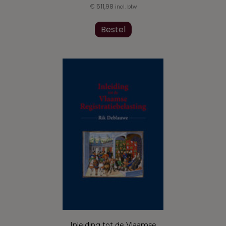
€
511,98
incl. btw
Bestel
Inleiding tot de Vlaamse