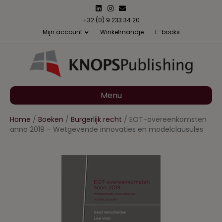
L
I
E
i
n
m
n
s
a
+32 (0) 9 233 34 20
k
t
i
Mijn account
Winkelmandje
E-books
e
a
l
d
g
i
r
n
a
m
Menu
Home
/
Boeken
/
Burgerlijk recht
/ EOT-overeenkomsten
anno 2019 – Wetgevende innovaties en modelclausules