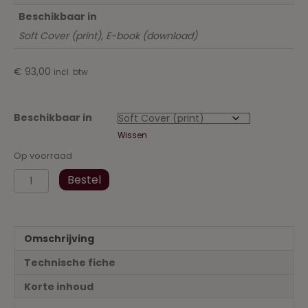
Beschikbaar in
Soft Cover (print), E-book (download)
€
93,00
incl. btw
Beschikbaar in
Wissen
Op voorraad
EOT-
Bestel
overeenkomsten
anno
2019
-
Omschrijving
Wetgevende
innovaties
Technische fiche
en
modelclausules
Korte inhoud
aantal