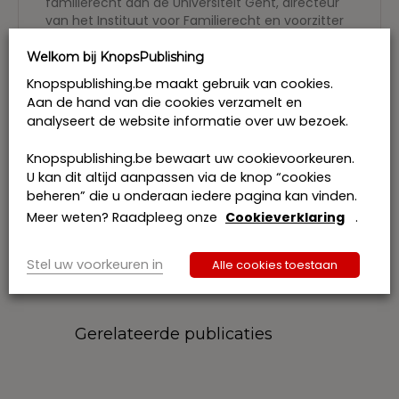
familierecht aan de Universiteit Gent, directeur
van het Instituut voor Familierecht en voorzitter
van de vakgroep Metajuridica, Privaat- en
Ondernemingsrecht.
Welkom bij KnopsPublishing
Mevrouw
Lise Voet
is geassocieerd notaris te
Knopspublishing.be maakt gebruik van cookies.
Zwevegem en praktijkassistente bij dezelfde
Aan de hand van die cookies verzamelt en
vakgroep.
analyseert de website informatie over uw bezoek.
Aanleiding voor dit werk was een reeks
Knopspublishing.be bewaart uw cookievoorkeuren.
studienamiddagen georganiseerd door
U kan dit altijd aanpassen via de knop “cookies
KnopsPublishing in het voorjaar van 2019 op
beheren” die u onderaan iedere pagina kan vinden.
verschillende locaties in Vlaanderen, waarop
beide auteurs optraden: Gerd Verschelden als
Meer weten? Raadpleeg onze
Cookieverklaring
.
spreker en Lise Voet als voorzitter.
Stel uw voorkeuren in
Alle cookies toestaan
Gerelateerde publicaties