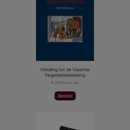
worden
op
de
productpagina
Inleiding tot de Vlaamse
Registratiebelasting
€
215,00
incl. btw
Bestel