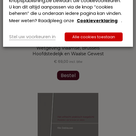
Knopspublishing.be bewaart uw cookievoorkeuren.
U kan dit altijd aanpassen via de knop “cookies
beheren” die u onderaan iedere pagina kan vinden.
Meer weten? Raadpleeg onze
Cookieverklaring
.
Stel uw voorkeuren in
Alle cookies toestaan
Erf- en registratiebelasting 2019-2020 –
Wetgeving Vlaamse, Brussels
Hoofdstedelijk en Waalse Gewest
€
69,00
incl. btw
Dit
product
Bestel
heeft
meerdere
variaties.
Deze
optie
kan
gekozen
worden
op
de