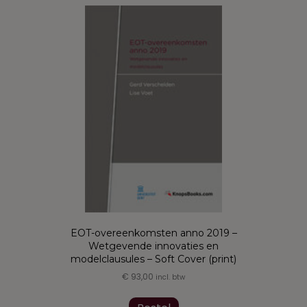
variaties.
Deze
optie
kan
gekozen
worden
op
de
productpagina
EOT-overeenkomsten anno 2019 –
Wetgevende innovaties en
modelclausules – Soft Cover (print)
€
93,00
incl. btw