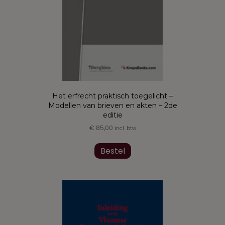
productpagina
Het erfrecht praktisch toegelicht –
Modellen van brieven en akten – 2de
editie
€
85,00
incl. btw
Dit
product
Bestel
heeft
meerdere
variaties.
Deze
optie
kan
gekozen