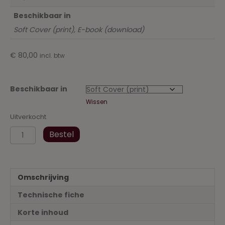
Beschikbaar in
Soft Cover (print), E-book (download)
€
80,00
incl. btw
Beschikbaar in
Wissen
Uitverkocht
Abonnement:
Bestel
Rechtskroniek
voor
het
Notariaat
Omschrijving
Deel
38
Technische fiche
2021
aantal
Korte inhoud