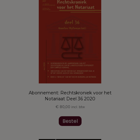
Abonnement: Rechtskroniek voor het
Notariaat Deel 36 2020
€
80,00
incl. btw
Dit
product
Bestel
heeft
meerdere
variaties.