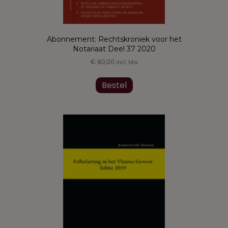
Abonnement: Rechtskroniek voor het
Notariaat Deel 37 2020
€
80,00
incl. btw
Dit
product
Bestel
heeft
meerdere
variaties.
Deze
optie
kan
gekozen
worden
op
de
productpagina