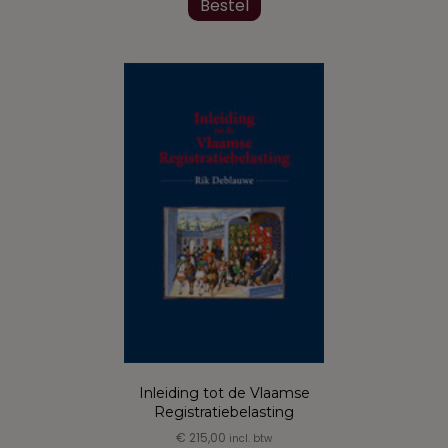
product
Bestel
heeft
meerdere
variaties.
Deze
optie
kan
gekozen
worden
op
de
productpagina
Inleiding tot de Vlaamse
Registratiebelasting
€
215,00
incl. btw