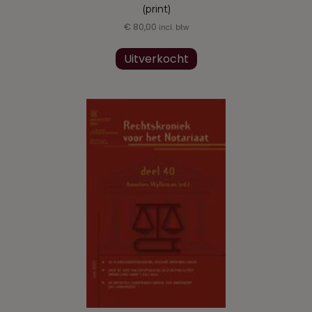
(print)
€
80,00
incl. btw
Uitverkocht