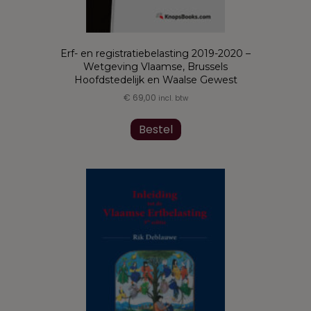
Erf- en registratiebelasting 2019-2020 –
Wetgeving Vlaamse, Brussels
Hoofdstedelijk en Waalse Gewest
€
69,00
incl. btw
Dit
product
Bestel
heeft
meerdere
variaties.
Deze
optie
kan
gekozen
worden
op
de
productpagina