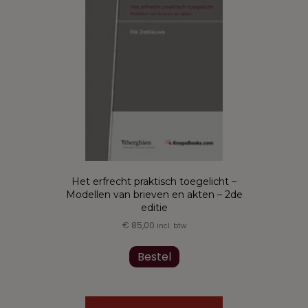
Het erfrecht praktisch toegelicht –
Modellen van brieven en akten – 2de
editie
€
85,00
incl. btw
Dit
product
Bestel
heeft
meerdere
variaties.