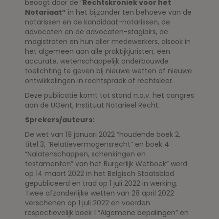
beoogt door de “
Rechtskroniek voor het
Notariaat”
in het bijzonder ten behoeve van de
notarissen en de kandidaat-notarissen, de
advocaten en de advocaten-stagiairs, de
magistraten en hun aller medewerkers, alsook in
het algemeen aan alle praktijkjuristen, een
accurate, wetenschappelijk onderbouwde
toelichting te geven bij nieuwe wetten of nieuwe
ontwikkelingen in rechtspraak of rechtsleer.
Deze publicatie komt tot stand n.a.v. het congres
aan de UGent, Instituut Notarieel Recht.
Sprekers/auteurs:
De wet van 19 januari 2022 “houdende boek 2,
titel 3, “Relatievermogensrecht” en boek 4
“Nalatenschappen, schenkingen en
testamenten” van het Burgerlijk Wetboek” werd
op 14 maart 2022 in het Belgisch Staatsblad
gepubliceerd en trad op 1 juli 2022 in werking.
Twee afzonderlijke wetten van 28 april 2022
verschenen op 1 juli 2022 en voerden
respectievelijk boek 1 “Algemene bepalingen” en