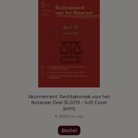
Deze
optie
kan
gekozen
worden
op
de
productpagina
Abonnement: Rechtskroniek voor het
Notariaat Deel 35 2019 – Soft Cover
(print)
€
80,00
incl. btw
Bestel