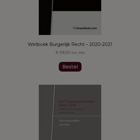
Wetboek Burgerlijk Recht – 2020-2021
€
68,00
incl. btw
Dit
product
Bestel
heeft
meerdere
variaties.
Deze
optie
kan
gekozen
worden
op
de
productpagina