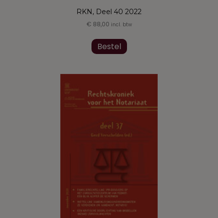
RKN, Deel 40 2022
€
88,00
incl. btw
Dit
product
Bestel
heeft
meerdere
variaties.
Deze
optie
kan
gekozen
worden
op
de
productpagina