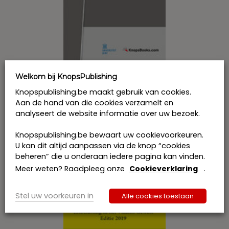
Welkom bij KnopsPublishing
EOT-overeenkomsten anno 2019 –
Wetgevende innovaties en
Knopspublishing.be maakt gebruik van cookies.
modelclausules – Soft Cover (print)
Aan de hand van die cookies verzamelt en
€
93,00
analyseert de website informatie over uw bezoek.
incl. btw
Bestel
Knopspublishing.be bewaart uw cookievoorkeuren.
U kan dit altijd aanpassen via de knop “cookies
beheren” die u onderaan iedere pagina kan vinden.
Meer weten? Raadpleeg onze
Cookieverklaring
.
Stel uw voorkeuren in
Alle cookies toestaan