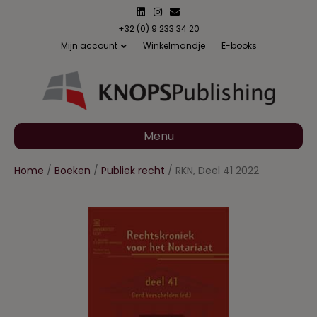
L
I
E
i
n
m
n
s
a
+32 (0) 9 233 34 20
k
t
i
Mijn account
Winkelmandje
E-books
e
a
l
d
g
i
r
n
a
m
Menu
Home
/
Boeken
/
Publiek recht
/ RKN, Deel 41 2022