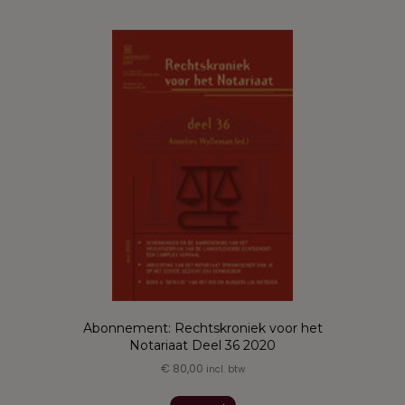
Abonnement: Rechtskroniek voor het
Notariaat Deel 36 2020
€
80,00
incl. btw
Dit