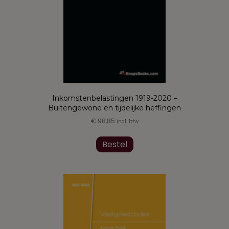
de
productpagina
Inkomstenbelastingen 1919-2020 –
Buitengewone en tijdelijke heffingen
€
98,85
incl. btw
Bestel