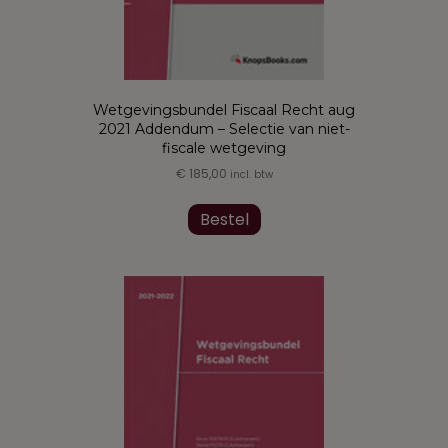
Wetgevingsbundel Fiscaal Recht aug
2021 Addendum – Selectie van niet-
fiscale wetgeving
€
185,00
incl. btw
Dit
product
Bestel
heeft
meerdere
variaties.
Deze
optie
kan
gekozen
worden
op
de
productpagina