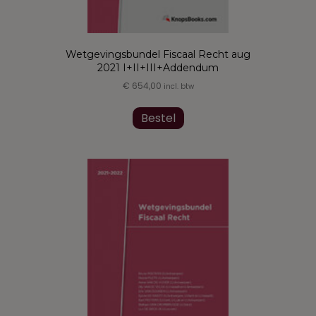
Wetgevingsbundel Fiscaal Recht aug
2021 I+II+III+Addendum
€
654,00
incl. btw
Dit
product
Bestel
heeft
meerdere
variaties.
Deze
optie
kan
gekozen
worden
op
de
productpagina