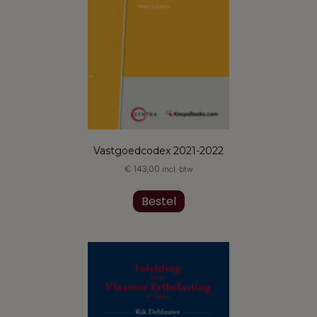
Vastgoedcodex 2021-2022
€
143,00
incl. btw
Dit
product
Bestel
heeft
meerdere
variaties.
Deze
optie
kan
gekozen
worden