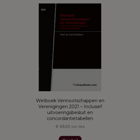
variaties.
Deze
optie
kan
gekozen
worden
op
de
productpagina
Wetboek Vennootschappen en
Verenigingen 2021 – Inclusief
uitvoeringsbesluit en
concordantietabellen
€
68,00
incl. btw
Dit