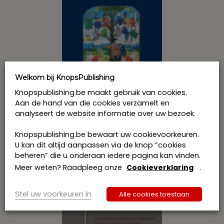
op
de
productpagina
Welkom bij KnopsPublishing
Knopspublishing.be maakt gebruik van cookies.
Aan de hand van die cookies verzamelt en
Inleiding tot de Vlaamse Erfbelasting –
analyseert de website informatie over uw bezoek.
3de editie
€
265,00
incl. btw
Knopspublishing.be bewaart uw cookievoorkeuren.
Dit
U kan dit altijd aanpassen via de knop “cookies
product
Bestel
beheren” die u onderaan iedere pagina kan vinden.
heeft
Meer weten? Raadpleeg onze
Cookieverklaring
.
meerdere
variaties.
Deze
Stel uw voorkeuren in
Alle cookies toestaan
optie
kan
gekozen