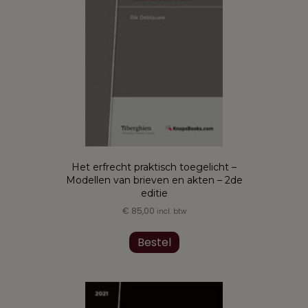
worden
op
de
productpagina
Het erfrecht praktisch toegelicht –
Modellen van brieven en akten – 2de
editie
€
85,00
incl. btw
Dit
product
Bestel
heeft
meerdere
variaties.
Deze