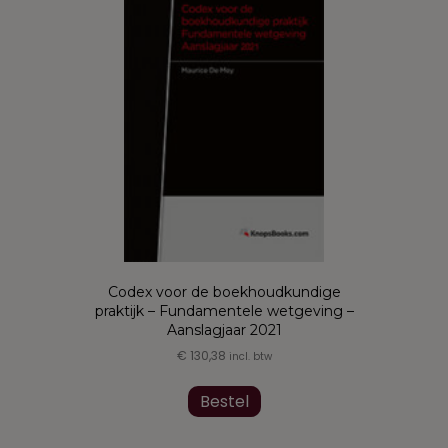
optie
kan
gekozen
worden
op
de
productpagina
Codex voor de boekhoudkundige
praktijk – Fundamentele wetgeving –
Aanslagjaar 2021
€
130,38
incl. btw
Dit
product
Bestel
heeft
meerdere