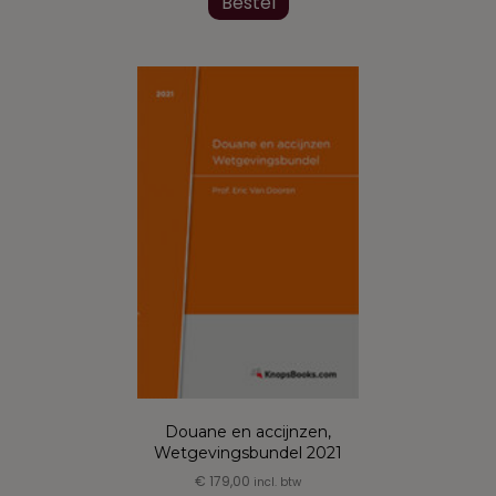
product
Bestel
heeft
meerdere
variaties.
Deze
optie
kan
gekozen
worden
op
de
productpagina
Douane en accijnzen,
Wetgevingsbundel 2021
€
179,00
incl. btw