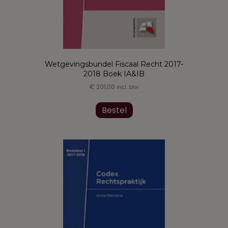
Wetgevingsbundel Fiscaal Recht 2017-
2018 Boek IA&IB
€
201,00
incl. btw
Dit
product
Bestel
heeft
meerdere
variaties.
Deze
optie
kan
gekozen
worden
op
de
productpagina