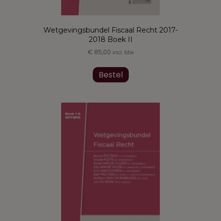
Wetgevingsbundel Fiscaal Recht 2017-
2018 Boek II
€
85,00
incl. btw
Dit
product
Bestel
heeft
meerdere
variaties.
Deze
optie
kan
gekozen
worden
op
de
productpagina