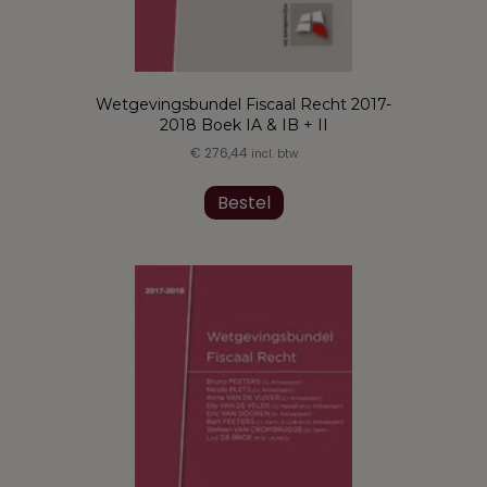
Wetgevingsbundel Fiscaal Recht 2017-
2018 Boek IA & IB + II
€
276,44
incl. btw
Dit
product
Bestel
heeft
meerdere
variaties.
Deze
optie
kan
gekozen
worden
op
de
productpagina