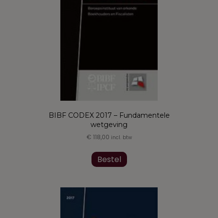
worden
op
de
productpagina
BIBF CODEX 2017 – Fundamentele
wetgeving
€
118,00
incl. btw
Dit
product
Bestel
heeft
meerdere
variaties.
Deze
optie
kan