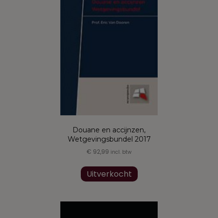
gekozen
worden
op
de
productpagina
Douane en accijnzen,
Wetgevingsbundel 2017
€
92,99
incl. btw
Uitverkocht