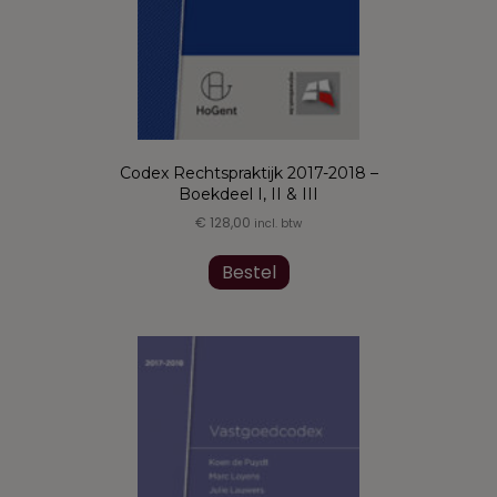
Codex Rechtspraktijk 2017-2018 –
Boekdeel I, II & III
€
128,00
incl. btw
Dit
product
Bestel
heeft
meerdere
variaties.
Deze
optie
kan
gekozen
worden
op
de