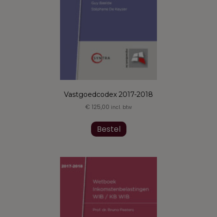
productpagina
Vastgoedcodex 2017-2018
€
125,00
incl. btw
Dit
product
Bestel
heeft
meerdere
variaties.
Deze
optie
kan
gekozen
worden
op