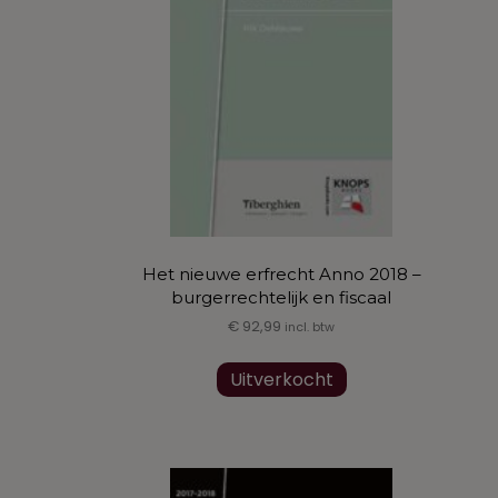
worden
op
de
productpagina
Het nieuwe erfrecht Anno 2018 –
burgerrechtelijk en fiscaal
€
92,99
incl. btw
Uitverkocht