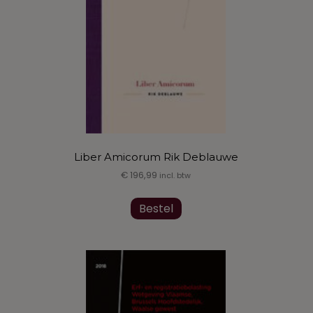
de
productpagina
Liber Amicorum Rik Deblauwe
€
196,99
incl. btw
Bestel