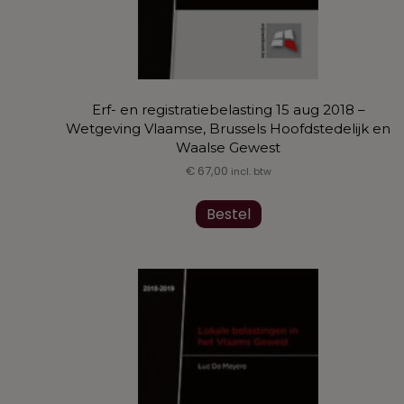
Erf- en registratiebelasting 15 aug 2018 –
Wetgeving Vlaamse, Brussels Hoofdstedelijk en
Waalse Gewest
€
67,00
incl. btw
Dit
Bestel
product
heeft
meerdere
variaties.
Deze
optie
kan
gekozen
worden
op
de