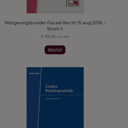
Wetgevingsbundel Fiscaal Recht 15 aug 2018 –
Boek II
€
185,00
incl. btw
Dit
Bestel
product
heeft
meerdere
variaties.
Deze
optie
kan
gekozen
worden
op
de
productpagina