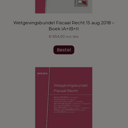
Wetgevingsbundel Fiscaal Recht 15 aug 2018 –
Boek IA+IB+II
€
654,00
incl. btw
Dit
Bestel
product
heeft
meerdere
variaties.
Deze
optie
kan
gekozen
worden
op
de
productpagina