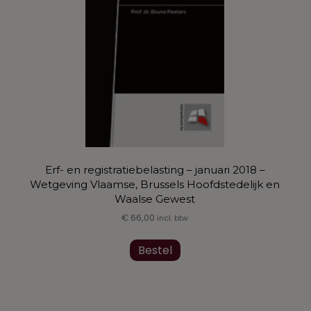
Erf- en registratiebelasting – januari 2018 –
Wetgeving Vlaamse, Brussels Hoofdstedelijk en
Waalse Gewest
€
66,00
incl. btw
Dit
Bestel
product
heeft
meerdere
variaties.
Deze