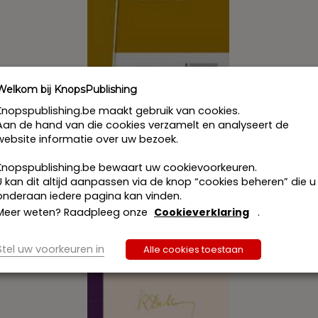
Welkom bij KnopsPublishing
Knopspublishing.be maakt gebruik van cookies.
Aan de hand van die cookies verzamelt en analyseert de
Vastgoedcodex 1 juni 2018
website informatie over uw bezoek.
€
126,50
incl. btw
Dit
Knopspublishing.be bewaart uw cookievoorkeuren.
Bestel
product
U kan dit altijd aanpassen via de knop “cookies beheren” die u
heeft
onderaan iedere pagina kan vinden.
meerdere
Meer weten? Raadpleeg onze
Cookieverklaring
.
variaties.
Deze
Stel uw voorkeuren in
Alle cookies toestaan
optie
kan
gekozen
worden
op