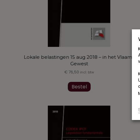
productpagina
Lokale belastingen 15 aug 2018 – in het Vlaams
Gewest
€
76,50
incl. btw
Dit
Bestel
product
heeft
meerdere
variaties.
Deze
optie
kan
gekozen
worden