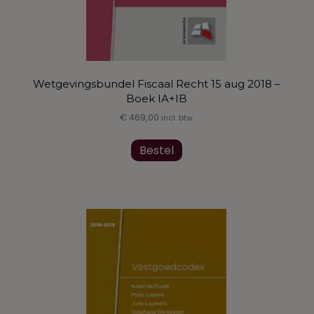
Wetgevingsbundel Fiscaal Recht 15 aug 2018 –
Boek IA+IB
€
469,00
incl. btw
Dit
Bestel
product
heeft
meerdere
variaties.
Deze
optie
kan
gekozen
worden
op
de
productpagina