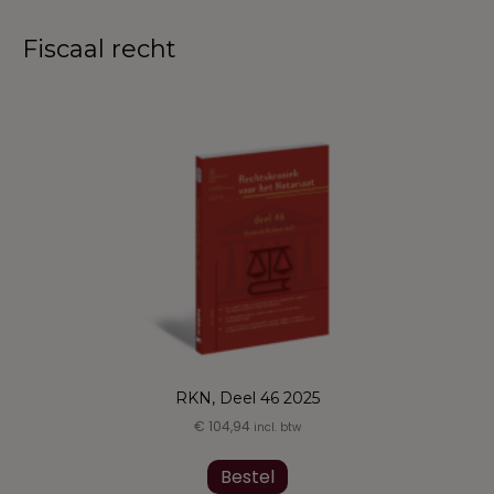
Fiscaal recht
RKN, Deel 46 2025
€
104,94
incl. btw
Dit
product
Bestel