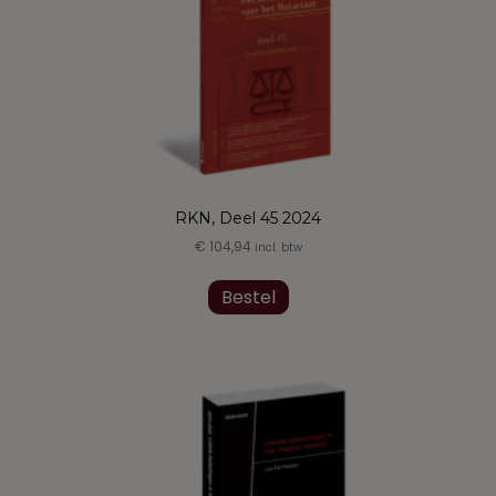
RKN, Deel 45 2024
€
104,94
incl. btw
Dit
product
Bestel
heeft
meerdere
variaties.
Deze
optie
kan
gekozen
worden
op