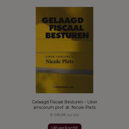
meerdere
variaties.
Deze
optie
kan
gekozen
worden
op
de
productpagina
Gelaagd Fiscaal Besturen – Liber
amicorum prof. dr. Nicole Plets
€
246,98
incl. btw
Uitverkocht