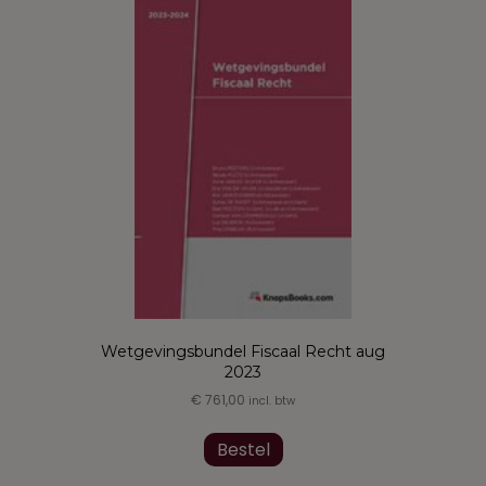
Wetgevingsbundel Fiscaal Recht aug
2023
€
761,00
incl. btw
Dit
product
Bestel
heeft