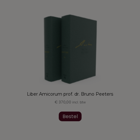
heeft
meerdere
variaties.
Deze
optie
kan
gekozen
worden
op
de
productpagina
Liber Amicorum prof. dr. Bruno Peeters
€
370,00
incl. btw
Dit
product
Bestel
heeft
meerdere
variaties.