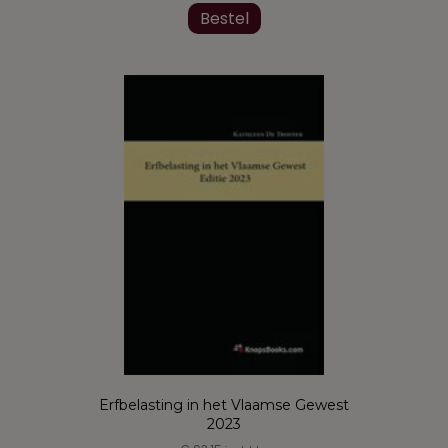
product
Bestel
heeft
meerdere
variaties.
Deze
optie
kan
gekozen
worden
op
de
productpagina
Erfbelasting in het Vlaamse Gewest
2023