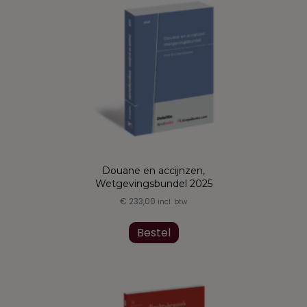
Deze
optie
kan
gekozen
worden
op
de
productpagina
Douane en accijnzen,
Wetgevingsbundel 2025
€
233,00
incl. btw
Bestel