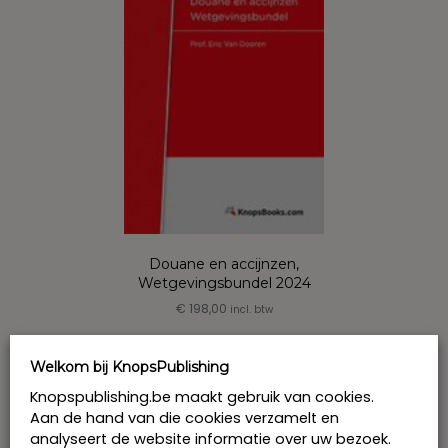
gekozen
worden
op
de
productpagina
Douane en accijnzen,
Wetgevingsbundel 2024
€
198,00
incl. btw
Bestel
Welkom bij KnopsPublishing
Knopspublishing.be maakt gebruik van cookies.
Aan de hand van die cookies verzamelt en
analyseert de website informatie over uw bezoek.