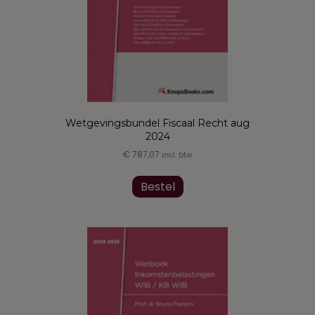
Wetgevingsbundel Fiscaal Recht aug
2024
€
787,07
incl. btw
Dit
product
Bestel
heeft
meerdere
variaties.
Deze
optie
kan
gekozen
worden
op