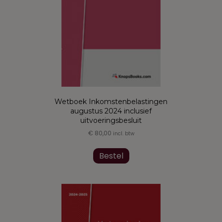
de
productpagina
Wetboek Inkomstenbelastingen
augustus 2024 inclusief
uitvoeringsbesluit
€
80,00
incl. btw
Dit
product
Bestel
heeft
meerdere
variaties.
Deze
optie
kan