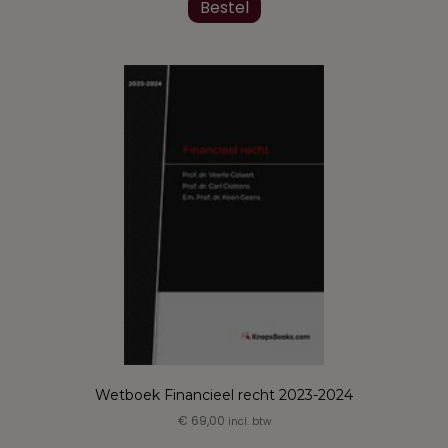
Bestel
Wetboek Financieel recht 2023-2024
€
69,00
incl. btw
Dit