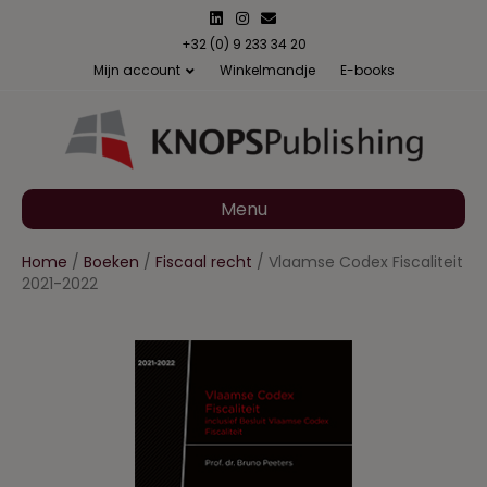
L
I
E
i
n
m
n
s
a
+32 (0) 9 233 34 20
k
t
i
Mijn account
Winkelmandje
E-books
e
a
l
d
g
i
r
n
a
m
Menu
Home
/
Boeken
/
Fiscaal recht
/ Vlaamse Codex Fiscaliteit
2021-2022