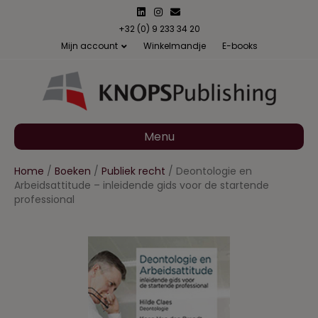
L
I
E
i
n
m
n
s
a
+32 (0) 9 233 34 20
k
t
i
Mijn account
Winkelmandje
E-books
e
a
l
d
g
i
r
n
a
m
Menu
Home
/
Boeken
/
Publiek recht
/ Deontologie en
Arbeidsattitude – inleidende gids voor de startende
professional