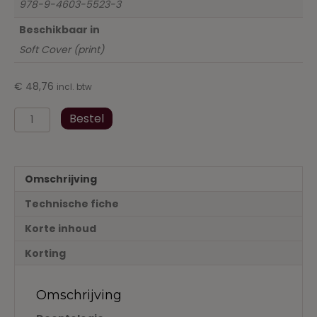
978-9-4603-5523-3
Beschikbaar in
Soft Cover (print)
€
48,76
incl. btw
Deontologie
Bestel
en
Arbeidsattitude
-
inleidende
Omschrijving
gids
voor
Technische fiche
de
startende
Korte inhoud
professional
Korting
aantal
Omschrijving