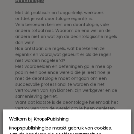
Deontologie
Met dit praktisch en toegankelijk werkboek
ontdek je wat deontologie eigenlijk is.
Vele beroepen kennen een deontologie, vele
andere totaal niet. Waarom de ene wel en de
andere niet en wat zijn de deontologische regels
dan wel?
Hoe ontstaan die regels, wat betekenen ze
eigenlijk en vooral,wat gebeurt er als de regels
niet worden nageleefd?
Met voorbeelden en oefeningen ga je mee op
pad in een boeiende wereld die je leert hoe je
met de deontologie moet omgaan om een
succesvolle professional te worden die het
vertrouwen van zijn klanten, zijn werkgever en de
samenleving geniet.
Want dat laatste is de deontologie helemaal: het
vertrouwen van de wereld om je heen genieten,
omdat je de deontologie van je beroep hoog
Welkom bij KnopsPublishing
houdt.
Knopspublishing.be maakt gebruik van cookies.
Arbeidsattitude