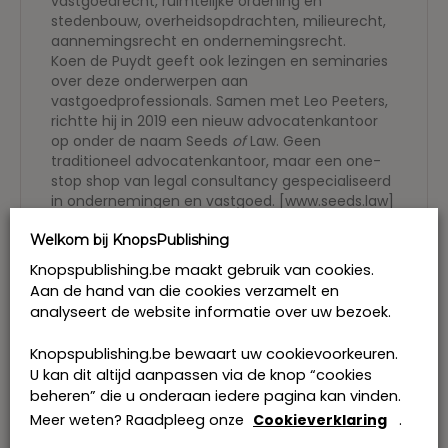
vastgoedrecht, ruimtelijke ordening en
stedenbouw, overheidsopdrachten, milieurecht,
aannemingsrecht en ondernemingsrecht.
Koen de Puydt geeft ook lezingen en seminaries
over deze onderwerpen aan
vastgoedprofessionals. Samen met Leo Peeters,
richtte hij in 2019 een nieuw advocatenkantoor
op onder de naam Seeds
of
Law. Geen
traditioneel advocatenkantoor, maar een one-
stop shop van legal consultancy gespecialiseerd
in ondernemingen en vastgoed. [www.seeds.law]
Marc Loyens
is licentiaat in de rechten (U.I.A.)
Welkom bij KnopsPublishing
en behaalde een postgraduaat in het fiscaal
Knopspublishing.be maakt gebruik van cookies.
recht aan de Fiscale Hogeschool te
Aan de hand van die cookies verzamelt en
Brussel. Van 1991 tot 1996 was hij advocaat aan
de balie te Brussel, nadien werd hij inspecteur bij
analyseert de website informatie over uw bezoek.
de Bijzondere Belastinginspectie.
Hij is raadsheer aan het hof van beroep te
Knopspublishing.be bewaart uw cookievoorkeuren.
Brussel. De heer Loyens is docent burgerlijk en
U kan dit altijd aanpassen via de knop “cookies
fiscaal recht in de beroepsopleiding voor
beheren” die u onderaan iedere pagina kan vinden.
vastgoedmakelaars bij Syntra Brussel.
Meer weten? Raadpleeg onze
Cookieverklaring
.