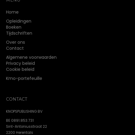
worden
op
Home
de
Opleidingen
productpagina
Boeken
Tijdschriften
Over ons
Contact
Algemene voorwaarden
Privacy beleid
Cookie beleid
Kmo-portefeuille
CONTACT
KNOPSPUBLISHING BV
BE 0891.853.731
Sint-Antoniusstraat 22
2200 Herentals