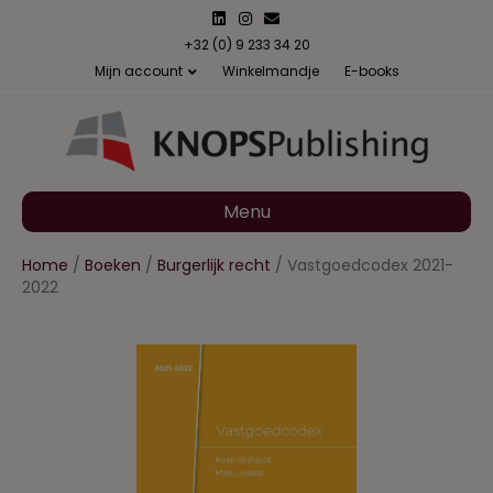
L
I
E
i
n
m
n
s
a
+32 (0) 9 233 34 20
k
t
i
Mijn account
Winkelmandje
E-books
e
a
l
d
g
i
r
n
a
m
Menu
Home
/
Boeken
/
Burgerlijk recht
/ Vastgoedcodex 2021-
2022