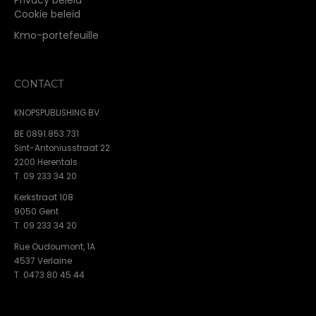
Privacy beleid
Cookie beleid
Kmo-portefeuille
CONTACT
KNOPSPUBLISHING BV
BE 0891.853.731
Sint-Antoniusstraat 22
2200 Herentals
T. 09 233 34 20
Kerkstraat 108
9050 Gent
T. 09 233 34 20
Rue Oudoumont, 1A
4537 Verlaine
T. 0473 80 45 44