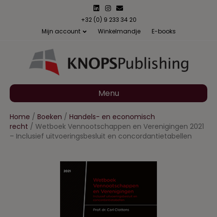
L
I
E
i
n
m
n
s
a
+32 (0) 9 233 34 20
k
t
i
Mijn account
Winkelmandje
E-books
e
a
l
d
g
i
r
n
a
m
Menu
Home
/
Boeken
/
Handels- en economisch
recht
/ Wetboek Vennootschappen en Verenigingen 2021
– Inclusief uitvoeringsbesluit en concordantietabellen