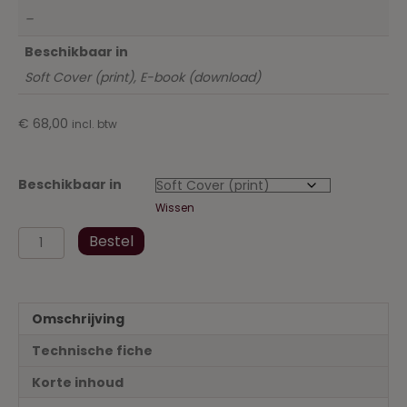
–
Beschikbaar in
Soft Cover (print), E-book (download)
€
68,00
incl. btw
Beschikbaar in
Wissen
Wetboek
Bestel
Vennootschappen
en
Verenigingen
2021
Omschrijving
-
Inclusief
Technische fiche
uitvoeringsbesluit
en
Korte inhoud
concordantietabellen