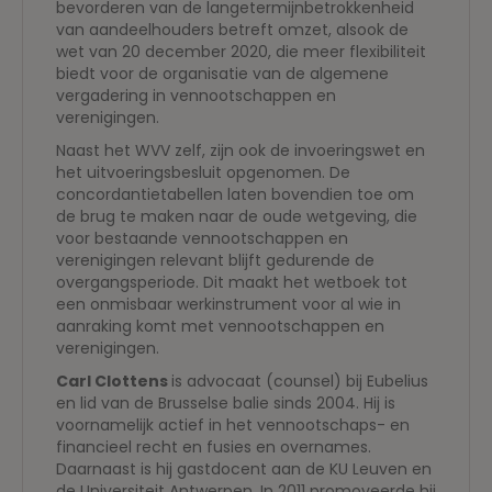
bevorderen van de langetermijnbetrokkenheid
van aandeelhouders betreft omzet, alsook de
wet van 20 december 2020, die meer flexibiliteit
biedt voor de organisatie van de algemene
vergadering in vennootschappen en
verenigingen.
Naast het WVV zelf, zijn ook de invoeringswet en
het uitvoeringsbesluit opgenomen. De
concordantietabellen laten bovendien toe om
de brug te maken naar de oude wetgeving, die
voor bestaande vennootschappen en
verenigingen relevant blijft gedurende de
overgangsperiode. Dit maakt het wetboek tot
een onmisbaar werkinstrument voor al wie in
aanraking komt met vennootschappen en
verenigingen.
Carl Clottens
is advocaat (counsel) bij Eubelius
en lid van de Brusselse balie sinds 2004. Hij is
voornamelijk actief in het vennootschaps- en
financieel recht en fusies en overnames.
Daarnaast is hij gastdocent aan de KU Leuven en
de Universiteit Antwerpen. In 2011 promoveerde hij