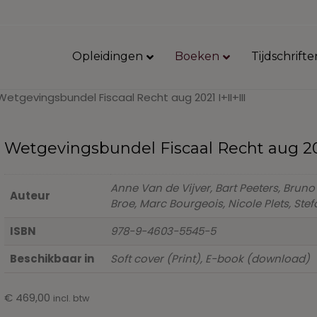
Opleidingen
Boeken
Tijdschrifte
Wetgevingsbundel Fiscaal Recht aug 2021 I+II+III
Wetgevingsbundel Fiscaal Recht aug 202
Anne Van de Vijver, Bart Peeters, Bruno
Auteur
Broe, Marc Bourgeois, Nicole Plets, St
ISBN
978-9-4603-5545-5
Beschikbaar in
Soft cover (Print), E-book (download)
€
469,00
incl. btw