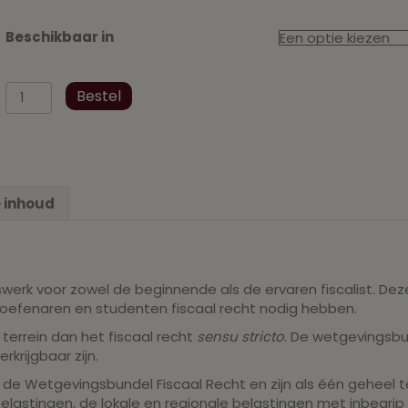
Beschikbaar in
Wetgevingsbundel
Bestel
Fiscaal
Recht
aug
2021
I+II+III
 inhoud
aantal
swerk voor zowel de beginnende als de ervaren fiscalist. D
eoefenaren en studenten fiscaal recht nodig hebben.
errein dan het fiscaal recht
sensu stricto
. De wetgevingsbun
rijgbaar zijn.
van de Wetgevingsbundel Fiscaal Recht en zijn als één geheel 
belastingen, de lokale en regionale belastingen met inbegrip