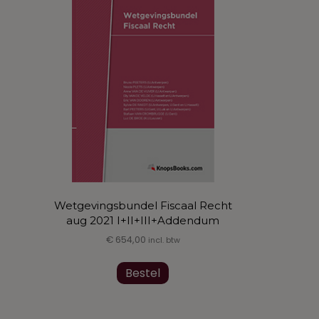
Wetgevingsbundel Fiscaal Recht
aug 2021 I+II+III+Addendum
€
654,00
incl. btw
Dit
Bestel
product
heeft
meerdere
variaties.