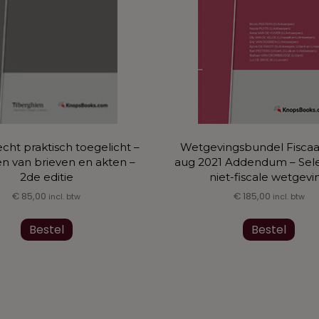
Wetgevingsbundel Fiscaa
echt praktisch toegelicht –
aug 2021 Addendum – Sele
n van brieven en akten –
niet-fiscale wetgevi
2de editie
€
185,00
€
85,00
incl. btw
incl. btw
Dit
Dit
Bestel
prod
Bestel
product
heef
heeft
mee
meerdere
varia
variaties.
Dez
Deze
opti
optie
kan
kan