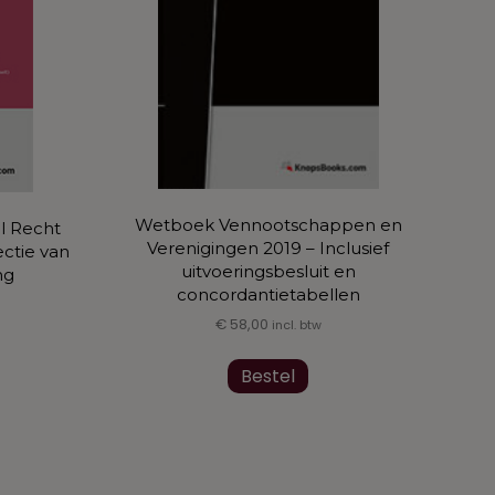
Wetboek Vennootschappen en
l Recht
Verenigingen 2019 – Inclusief
ctie van
uitvoeringsbesluit en
ng
concordantietabellen
€
58,00
incl. btw
Dit
uct
Bestel
product
t
heeft
rdere
meerdere
ties.
variaties.
e
Deze
e
optie