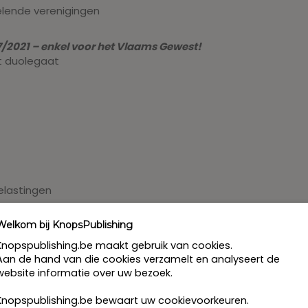
delende verenigingen
/2021 – enkel voor het Vlaams Gewest!
t duolegaat
elastingen
Welkom bij KnopsPublishing
Knopspublishing.be maakt gebruik van cookies.
Aan de hand van die cookies verzamelt en analyseert de
website informatie over uw bezoek.
Knopspublishing.be bewaart uw cookievoorkeuren.