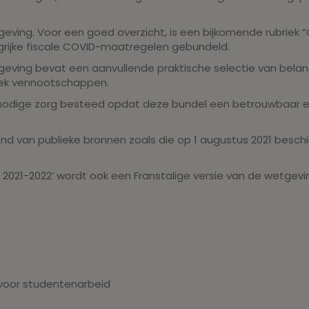
geving. Voor een goed overzicht, is een bijkomende rubrie
grijke fiscale COVID-maatregelen gebundeld.
geving bevat een aanvullende praktische selectie van bel
oek vennootschappen.
odige zorg besteed opdat deze bundel een betrouwbaar en 
nd van publieke bronnen zoals die op 1 augustus 2021 besch
scal 2021-2022’ wordt ook een Franstalige versie van de wetge
n voor studentenarbeid