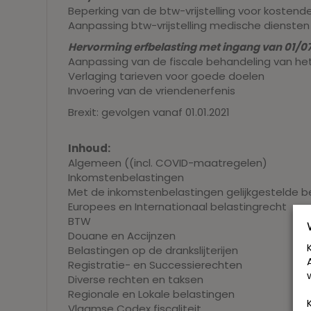
Beperking van de btw-vrijstelling voor kosten
Aanpassing btw-vrijstelling medische diensten
Hervorming erfbelasting met ingang van 01/07
Aanpassing van de fiscale behandeling van he
Verlaging tarieven voor goede doelen
Invoering van de vriendenerfenis
Brexit: gevolgen vanaf 01.01.2021
Inhoud:
Algemeen ((incl. COVID-maatregelen)
Inkomstenbelastingen
Met de inkomstenbelastingen gelijkgestelde b
Europees en Internationaal belastingrecht
BTW
Douane en Accijnzen
Belastingen op de drankslijterijen
Registratie- en Successierechten
Diverse rechten en taksen
Regionale en Lokale belastingen
Vlaamse Codex fiscaliteit