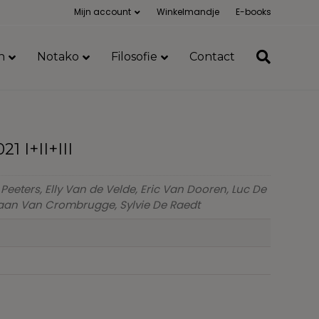
Mijn account
Winkelmandje
E-books
n
Notako
Filosofie
Contact
1 I+II+III
 Peeters, Elly Van de Velde, Eric Van Dooren, Luc De
efaan Van Crombrugge, Sylvie De Raedt