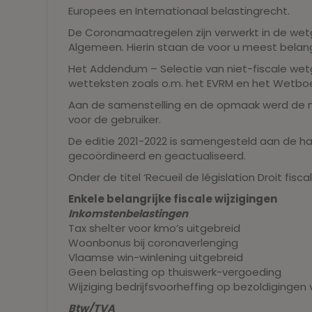
Europees en Internationaal belastingrecht.
De Coronamaatregelen zijn verwerkt in de wet
Algemeen. Hierin staan de voor u meest belan
Het Addendum – Selectie van niet-fiscale wet
wetteksten zoals o.m. het EVRM en het Wetb
Aan de samenstelling en de opmaak werd de n
voor de gebruiker.
De editie 2021-2022 is samengesteld aan de ha
gecoördineerd en geactualiseerd.
Onder de titel ‘Recueil de législation Droit fi
Enkele belangrijke fiscale wijzigingen
Inkomstenbelastingen
Tax shelter voor kmo’s uitgebreid
Woonbonus bij coronaverlenging
Vlaamse win-winlening uitgebreid
Geen belasting op thuiswerk-vergoeding
Wijziging bedrijfsvoorheffing op bezoldiginge
Btw/TVA