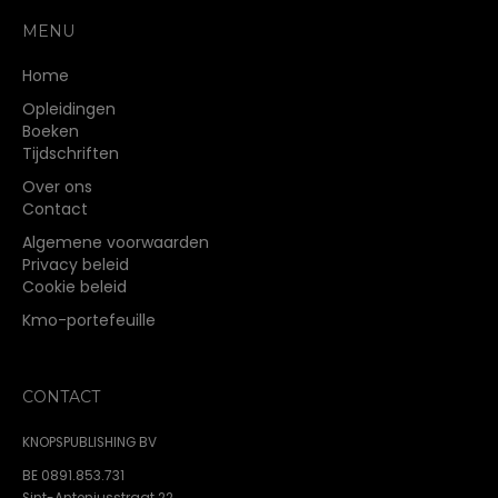
kan
gekozen
MENU
worden
op
Home
de
Opleidingen
productpagina
Boeken
Tijdschriften
Over ons
Contact
Algemene voorwaarden
Privacy beleid
Cookie beleid
Kmo-portefeuille
CONTACT
KNOPSPUBLISHING BV
BE 0891.853.731
Sint-Antoniusstraat 22