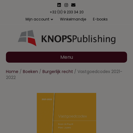
L
I
E
i
n
m
n
s
a
+32 (0) 9 233 34 20
k
t
i
Mijn account
Winkelmandje
E-books
e
a
l
d
g
i
r
n
a
m
Menu
Home
/
Boeken
/
Burgerlijk recht
/ Vastgoedcodex 2021-
2022