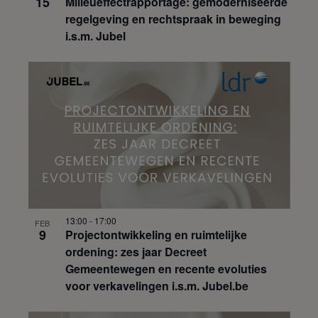
15
Milieueffectrapportage: gemoderniseerde
regelgeving en rechtspraak in beweging
i.s.m. Jubel
13:00
-
17:00
FEB
9
Projectontwikkeling en ruimtelijke
ordening: zes jaar Decreet
Gemeentewegen en recente evoluties
voor verkavelingen i.s.m. Jubel.be