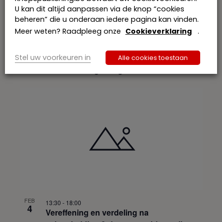
U kan dit altijd aanpassen via de knop “cookies
beheren” die u onderaan iedere pagina kan vinden.
Meer weten? Raadpleeg onze
Cookieverklaring
.
09:30
-
18:00
SEP
13
Workshop Vereffening en verdeling na
Stel uw voorkeuren in
Alle cookies toestaan
echtscheiding – Dag 2 – VOLZET
FEB
13:30
-
18:00
4
Vereffening en verdeling na