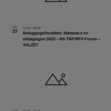
MEI
13:00
-
18:00
23
Beleggingsfiscaliteit: dilemma’s en
uitdagingen 2025 – 8th TBF/RFP-Forum –
VOLZET
JUN