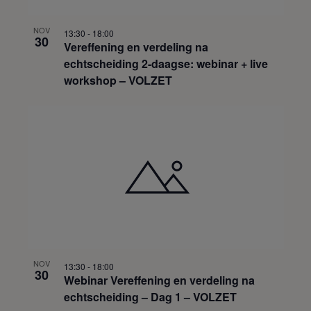
t
i
NOV
13:30
-
18:00
e
30
Vereffening en verdeling na
echtscheiding 2-daagse: webinar + live
workshop – VOLZET
NOV
13:30
-
18:00
30
Webinar Vereffening en verdeling na
echtscheiding – Dag 1 – VOLZET