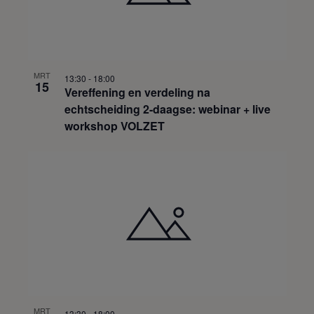
MRT
13:30
-
18:00
15
Vereffening en verdeling na
echtscheiding 2-daagse: webinar + live
workshop VOLZET
MRT
13:30
-
18:00