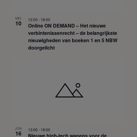
MEI
12:00
-
18:00
10
Online ON DEMAND – Het nieuwe
verbintenissenrecht – de belangrijkste
nieuwigheden van boeken 1 en 5 NBW
doorgelicht
JUN
13:00
-
18:00
16
Nieuwe high-tech wapens voor de