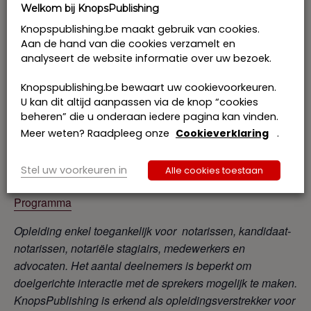
vermenging van eigen en gemeenschappelijke gelden op
Welkom bij KnopsPublishing
een bankrekening?
Knopspublishing.be maakt gebruik van cookies.
Beheersrekening m.i.v. de woonstvergoeding:
Aan de hand van die cookies verzamelt en
Wanneer is de woonstvergoeding verschuldigd en (hoe)
analyseert de website informatie over uw bezoek.
dient deze te worden verrekend?
Becijferde rechten, kavelvorming en opleg:
Knopspublishing.be bewaart uw cookievoorkeuren.
U kan dit altijd aanpassen via de knop “cookies
Wanneer is er sprake van heling? Wat indien een
beheren” die u onderaan iedere pagina kan vinden.
echtgenoot voor de inleiding van de
Meer weten? Raadpleeg onze
Cookieverklaring
.
echtscheidingsvordering gelden afhaalt van de rekening?
Wat is de verhouding tussen de preferentiële toewijzing
Stel uw voorkeuren in
Alle cookies toestaan
en het recht op terugname na inbreng?
Programma
Opleiding enkel toegankelijk voor notarissen, kandidaat-
notarissen, notariële stagiairs, medewerkers en
advocaten. Het aantal deelnemers is beperkt om
doelgerichte interactie met de sprekers mogelijk te maken.
KnopsPublishing is erkend als opleidingsverstrekker voor