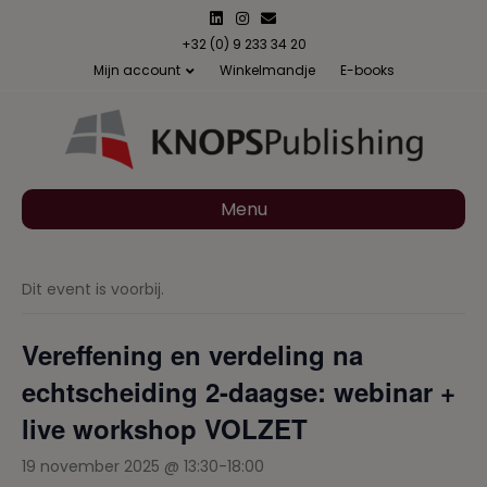
L
I
E
i
n
m
n
s
a
+32 (0) 9 233 34 20
k
t
i
Mijn account
Winkelmandje
E-books
e
a
l
d
g
i
r
n
a
m
Menu
Dit event is voorbij.
Vereffening en verdeling na
echtscheiding 2-daagse: webinar +
live workshop VOLZET
19 november 2025 @ 13:30
-
18:00