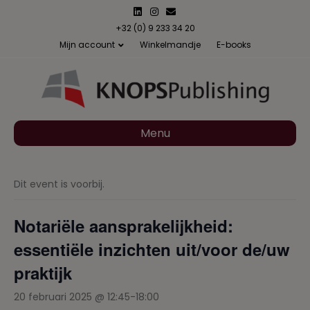
L
I
E
i
n
m
n
s
a
+32 (0) 9 233 34 20
k
t
i
Mijn account
Winkelmandje
E-books
e
a
l
d
g
i
r
n
a
m
Menu
Dit event is voorbij.
Notariële aansprakelijkheid:
essentiële inzichten uit/voor de/uw
praktijk
20 februari 2025 @ 12:45
-
18:00