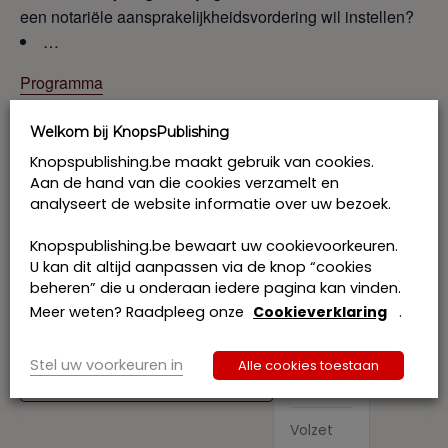
een notariële aansprakelijkheidsvordering wil instellen?
…
Programma
KnopsPublishing is erkend als opleidingsverstrekker voor
Welkom bij KnopsPublishing
het systeem van de KMO-portefeuille. Het
Knopspublishing.be maakt gebruik van cookies.
accreditatienummer van KnopsPublishing is
Aan de hand van die cookies verzamelt en
DV.O245662, thema: beroep
specifieke competenties
analyseert de website informatie over uw bezoek.
Knopspublishing.be bewaart uw cookievoorkeuren.
Prijs: € 480 excl. btw per deelnemer
U kan dit altijd aanpassen via de knop “cookies
Ik schrijf me in samen met collegae: € 445 excl. btw
beheren” die u onderaan iedere pagina kan vinden.
per deelnemer
Meer weten? Raadpleeg onze
Cookieverklaring
.
Stel uw voorkeuren in
Alle cookies toestaan
Tickets
Toevoegen aan kalender
Volzet