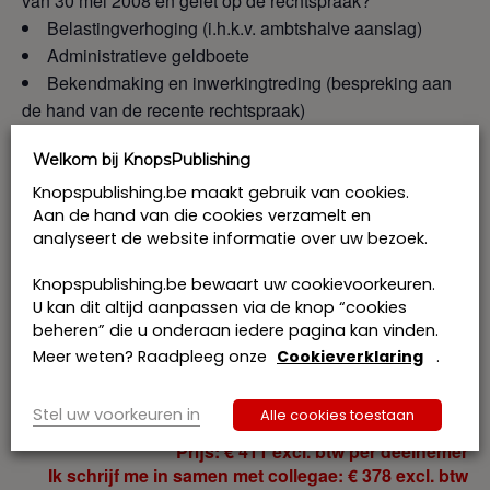
van 30 mei 2008 en gelet op de rechtspraak?
Belastingverhoging (i.h.k.v. ambtshalve aanslag)
Administratieve geldboete
Bekendmaking en inwerkingtreding (bespreking aan
de hand van de recente rechtspraak)
…
Welkom bij KnopsPublishing
Uw vragen kan u ons vooraf of tijdens het seminarie
Knopspublishing.be maakt gebruik van cookies.
schriftelijk overmaken op info@knopspublishing.be.
Aan de hand van die cookies verzamelt en
analyseert de website informatie over uw bezoek.
Programma
Knopspublishing.be bewaart uw cookievoorkeuren.
KnopsPublishing is erkend als opleidingsverstrekker voor
U kan dit altijd aanpassen via de knop “cookies
het systeem van de KMO-portefeuille. Het
beheren” die u onderaan iedere pagina kan vinden.
accreditatienummer van KnopsPublishing is
Meer weten? Raadpleeg onze
Cookieverklaring
.
DV.O245662, thema: beroepsspecifieke competenties
Stel uw voorkeuren in
Alle cookies toestaan
Prijs: € 411 excl. btw per deelnemer
Ik schrijf me in samen met collegae: € 378 excl. btw