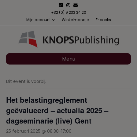
L
I
E
i
n
m
n
s
a
+32 (0) 9 233 34 20
k
t
i
Mijn account
Winkelmandje
E-books
e
a
l
d
g
i
r
n
a
m
Menu
Dit event is voorbij.
Het belastingreglement
geëvalueerd – actualia 2025 –
dagseminarie (live) Gent
25 februari 2025 @ 08:30
-
17:00