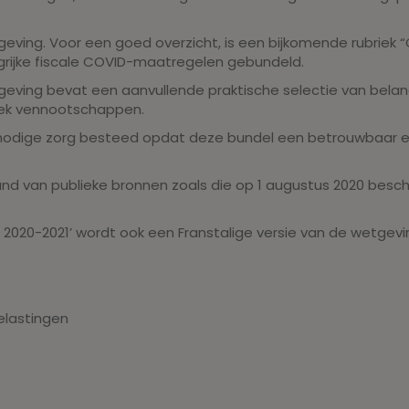
geving. Voor een goed overzicht, is een bijkomende rubrie
grijke fiscale COVID-maatregelen gebundeld.
geving bevat een aanvullende praktische selectie van bel
oek vennootschappen.
odige zorg besteed opdat deze bundel een betrouwbaar en 
nd van publieke bronnen zoals die op 1 augustus 2020 besch
scal 2020-2021’ wordt ook een Franstalige versie van de wetge
elastingen