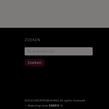
rdere
ties.
e
e
ozen
den
ZOEKEN
Zoeken
uctpagina
naar:
Zoeken
©2023 KNOPSPUBLISHING All rights reserved
.
—
Webshop door
XANDO
🚀