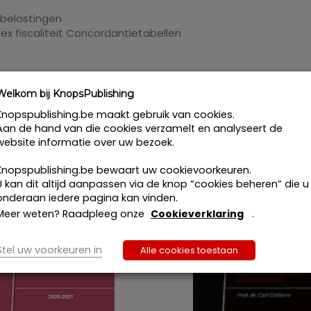
 belastingen
ex fiscaliteit Concordantietabellen
ngconsulent
Welkom bij KnopsPublishing
Knopspublishing.be maakt gebruik van cookies.
Aan de hand van die cookies verzamelt en analyseert de
website informatie over uw bezoek.
Knopspublishing.be bewaart uw cookievoorkeuren.
U kan dit altijd aanpassen via de knop “cookies beheren” die u
onderaan iedere pagina kan vinden.
Meer weten? Raadpleeg onze
Cookieverklaring
.
Stel uw voorkeuren in
Alle cookies toestaan