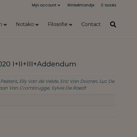
Mijn account
Winkelmandje
E-books
n
Notako
Filosofie
Contact
020 I+II+III+Addendum
 Peeters, Elly Van de Velde, Eric Van Dooren, Luc De
efaan Van Crombrugge, Sylvie De Raedt