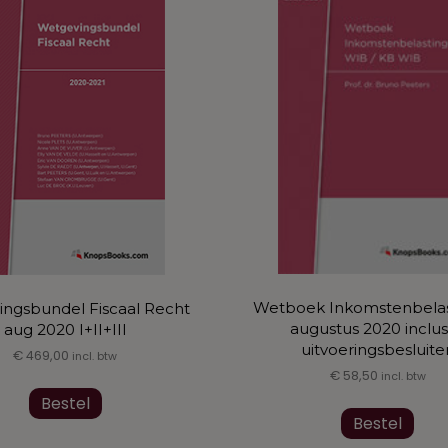
gekozen
worden
op
de
productpagina
Wetboek Inkomstenbela
ngsbundel Fiscaal Recht
augustus 2020 inclus
aug 2020 I+II+III
uitvoeringsbesluite
€
469,00
incl. btw
€
58,50
incl. btw
Dit
Dit
Bestel
product
Bestel
prod
heeft
heef
meerdere