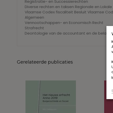
Registratie- en Successierechten
Diverse rechten en taksen Regionale en Lokale
Vlaamse Codex fiscaliteit Besluit Vlaamse Cod
Algemeen
Vennootschappen- en Economisch Recht
Strafrecht
Deontologie van de accountant en de belasti
Gerelateerde publicaties