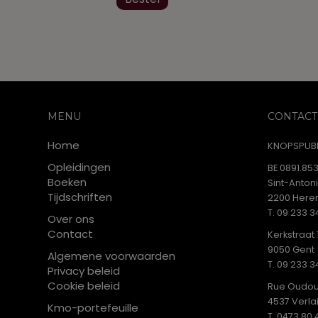
MENU
CONTACT
Home
KNOPSPUBL
Opleidingen
BE 0891.853
Boeken
Sint-Anton
Tijdschriften
2200 Heren
T. 09 233 3
Over ons
Contact
Kerkstraat 
9050 Gent
Algemene voorwaarden
T. 09 233 3
Privacy beleid
Cookie beleid
Rue Oudou
4537 Verla
Kmo-portefeuille
T. 0473 80 