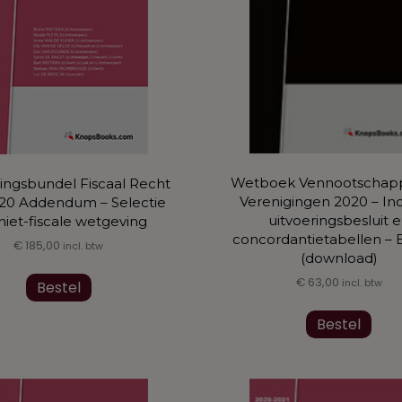
Wetboek Vennootschap
ngsbundel Fiscaal Recht
Verenigingen 2020 – Inc
20 Addendum – Selectie
uitvoeringsbesluit 
niet-fiscale wetgeving
concordantietabellen – 
€
185,00
incl. btw
(download)
Dit
€
63,00
incl. btw
Bestel
product
heeft
Bestel
meerdere
variaties.
Deze
optie
kan