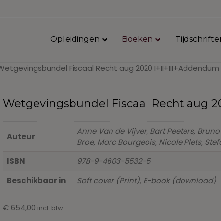
Opleidingen
Boeken
Tijdschrifte
Wetgevingsbundel Fiscaal Recht aug 2020 I+II+III+Addendum
Wetgevingsbundel Fiscaal Recht aug 2
Anne Van de Vijver, Bart Peeters, Bruno
Auteur
Broe, Marc Bourgeois, Nicole Plets, St
ISBN
978-9-4603-5532-5
Beschikbaar in
Soft cover (Print), E-book (download)
€
654,00
incl. btw