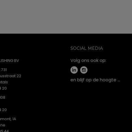
mee
variaties.
varia
Deze
Dez
optie
opti
kan
kan
gekozen
gek
worden
wor
op
op
de
SOCIAL MEDIA
de
productpagina
Volg ons ook op:
prod
ISHING BV
.731
iusstraat 22
en blijf op de hoogte …
tals
4 20
108
4 20
mont, 1A
ine
45 44