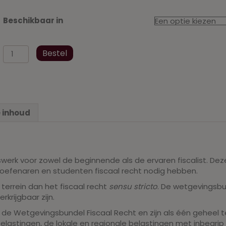
Beschikbaar in
Wetgevingsbundel
Bestel
Fiscaal
Recht
aug
2020
I+II+III+Addendum
 inhoud
aantal
swerk voor zowel de beginnende als de ervaren fiscalist. D
eoefenaren en studenten fiscaal recht nodig hebben.
errein dan het fiscaal recht
sensu stricto
. De wetgevingsbun
rijgbaar zijn.
van de Wetgevingsbundel Fiscaal Recht en zijn als één geheel 
belastingen, de lokale en regionale belastingen met inbegrip