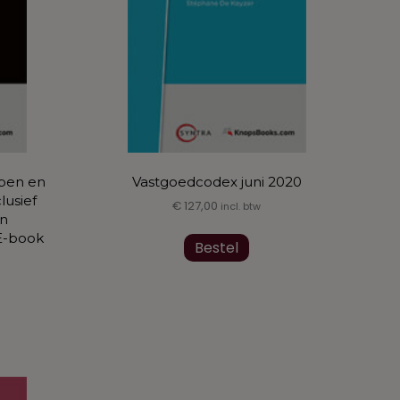
pen en
Vastgoedcodex juni 2020
lusief
€
127,00
incl. btw
en
Dit
E-book
Bestel
product
heeft
meerdere
variaties.
Deze
optie
kan
gekozen
worden